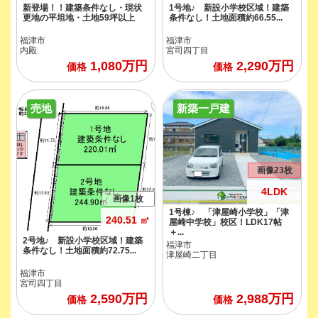
新登場！！建築条件なし・現状
1号地♪ 新設小学校区域！建築
更地の平坦地・土地59坪以上
条件なし！土地面積約66.55...
福津市
福津市
内殿
宮司四丁目
1,080
万円
2,290
万円
価格
価格
売地
新築一戸建
画像23枚
4LDK
画像1枚
1号棟♪ 「津屋崎小学校」「津
240.51 ㎡
屋崎中学校」校区！LDK17帖
＋...
2号地♪ 新設小学校区域！建築
福津市
条件なし！土地面積約72.75...
津屋崎二丁目
福津市
宮司四丁目
2,590
万円
2,988
万円
価格
価格