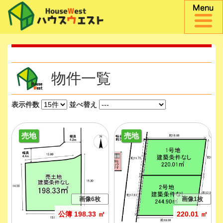
物件一覧
表示件数
並べ替え
売地
売地
画像6枚
画像1枚
公簿 198.33 ㎡
220.01 ㎡