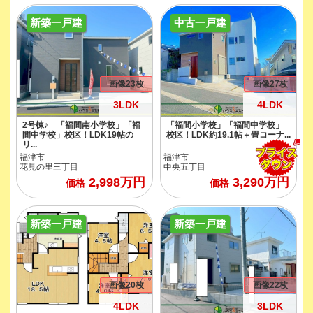
新築一戸建
中古一戸建
画像23枚
画像27枚
3LDK
4LDK
2号棟♪ 「福間南小学校」「福
「福間小学校」「福間中学校」
間中学校」校区！LDK19帖の
校区！LDK約19.1帖＋畳コーナ...
リ...
福津市
福津市
花見の里三丁目
中央五丁目
2,998
万円
3,290
万円
価格
価格
新築一戸建
新築一戸建
画像20枚
画像22枚
4LDK
3LDK