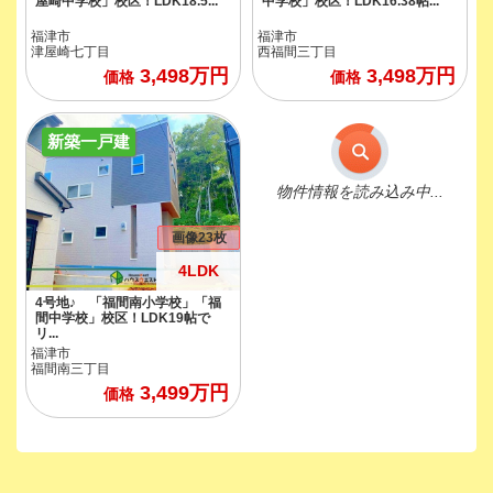
屋崎中学校」校区！LDK18.5...
中学校」校区！LDK16.38帖...
福津市
福津市
津屋崎七丁目
西福間三丁目
3,498
万円
3,498
万円
価格
価格
新築一戸建
物件情報を読み込み中...
画像23枚
4LDK
4号地♪ 「福間南小学校」「福
間中学校」校区！LDK19帖で
リ...
福津市
福間南三丁目
3,499
万円
価格