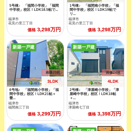
5号棟♪ 「福間小学校」「福間
1号棟♪ 「福間南小学校」「福
中学校」校区！LDK18.5帖で...
間中学校」校区！LDK19帖で
リ...
福津市
福津市
花見の里三丁目
花見の里三丁目
3,298
万円
3,298
万円
価格
価格
新築一戸建
新築一戸建
画像23枚
画像24枚
3LDK
4LDK
6号地♪ 「福間南小学校」「福
2号棟♪ 「津屋崎小学校」「津
間中学校」校区！LDK21帖＋
屋崎中学校」校区！LDK18帖
畳...
＋...
福津市
福津市
福間南三丁目
津屋崎七丁目
3,299
万円
3,398
万円
価格
価格