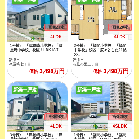
新築一戸建
新築一戸建
画像23枚
画像20枚
4LDK
4LDK
1号棟♪ 「津屋崎小学校」「津
2号棟♪ 「福間小学校」「福間
屋崎中学校」校区！LDK18.7...
中学校」校区！広々とした21帖
の...
福津市
福津市
津屋崎七丁目
花見の里三丁目
3,498
万円
3,498
万円
価格
価格
新築一戸建
新築一戸建
画像24枚
画像29枚
4LDK
4SLDK
3号棟♪ 「津屋崎小学校」「津
1号棟♪ 「福間小学校」「福間