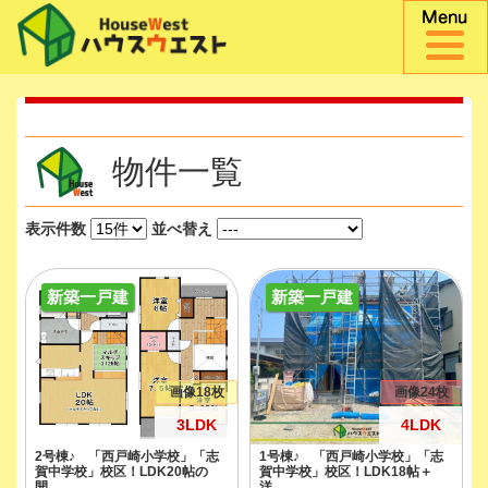
物件一覧
表示件数
並べ替え
新築一戸建
新築一戸建
画像18枚
画像24枚
3LDK
4LDK
2号棟♪ 「西戸崎小学校」「志
1号棟♪ 「西戸崎小学校」「志
賀中学校」校区！LDK20帖の
賀中学校」校区！LDK18帖＋
開...
洋...