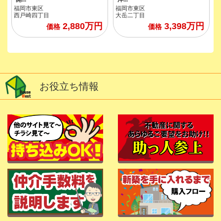
福岡市東区
福岡市東区
西戸崎四丁目
大岳二丁目
2,880
万円
3,398
万円
価格
価格
お役立ち情報