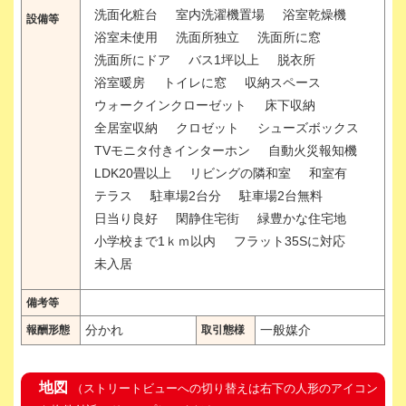
洗面化粧台
室内洗濯機置場
浴室乾燥機
設備等
浴室未使用
洗面所独立
洗面所に窓
洗面所にドア
バス1坪以上
脱衣所
浴室暖房
トイレに窓
収納スペース
ウォークインクローゼット
床下収納
全居室収納
クロゼット
シューズボックス
TVモニタ付きインターホン
自動火災報知機
LDK20畳以上
リビングの隣和室
和室有
テラス
駐車場2台分
駐車場2台無料
日当り良好
閑静住宅街
緑豊かな住宅地
小学校まで1ｋｍ以内
フラット35Sに対応
未入居
備考等
分かれ
一般媒介
報酬形態
取引態様
地図
（ストリートビューへの切り替えは右下の人形のアイコン