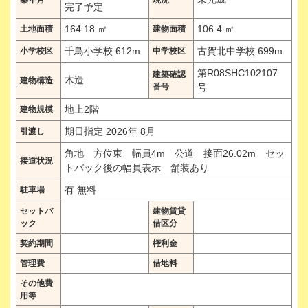
完了予定
164.18 ㎡
106.4 ㎡
土地面積
建物面積
千鳥小学校 612m
古賀北中学校 699m
小学校区
中学校区
第R08SHC102107
建築確認
木造
建物構造
番号
号
地上2階
建物規模
期日指定 2026年 8月
引渡し
角地 方位東 幅員4m 公道 接面26.02m セッ
接道状況
トバック後の幅員表示 舗装あり
有 無料
駐車場
セットバ
建物賃貸
ック
借区分
契約期間
権利金
管理費
借地料
その他費
用等