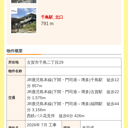
千鳥駅_北口
791 m
物件概要
古賀市千鳥二丁目29
所在地
物件名称
JR鹿児島本線(下関・門司港～博多)千鳥駅 徒歩12
分 857m
JR鹿児島本線(下関・門司港～博多)古賀駅 徒歩22
分 1,575m
交通
JR鹿児島本線(下関・門司港～博多)福間駅 徒歩44
分 3,156m
西鉄バス花見停 徒歩6分 426m
2026年 7月 工事
未完成
築年月
現況