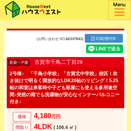
印刷用PDF
(お問い合わせ NO.
b2337641)
古賀市千鳥二丁目29
新築一戸建
2号棟♪ 「千鳥小学校」「古賀北中学校」校区！吹
き抜けで明るく開放的なLDK20帖のリビング！5.25
帖の和室は来客時や子ども部屋にも使える多用途空
間♪突然の雨でも洗濯物が安心なインナーバルコニー
付き♪
4,180
価格
万円
4LDK
間取り
( 106.4 ㎡ )