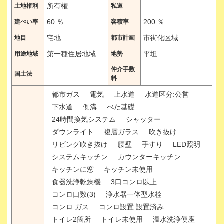
所有権
土地権利
私道
60 ％
200 ％
建ぺい率
容積率
宅地
市街化区域
地目
都市計画
第一種住居地域
平坦
用途地域
地勢
仲介手数
国土法
料
都市ガス
電気
上水道
水道区分:公営
下水道
側溝
べた基礎
24時間換気システム
シャッター
ダウンライト
複層ガラス
吹き抜け
リビング吹き抜け
腰壁
手すり
LED照明
システムキッチン
カウンターキッチン
キッチンに窓
キッチン未使用
食器洗浄乾燥機
3口コンロ以上
コンロ口数(3)
浄水器一体型水栓
コンロ:ガス
コンロ設置:設置済み
トイレ2箇所
トイレ未使用
温水洗浄便座