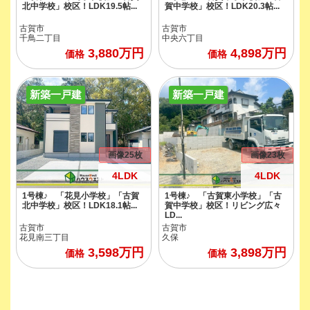
北中学校」校区！LDK19.5帖...
賀中学校」校区！LDK20.3帖...
古賀市
古賀市
千鳥二丁目
中央六丁目
3,880
万円
4,898
万円
価格
価格
新築一戸建
新築一戸建
画像25枚
画像23枚
4LDK
4LDK
1号棟♪ 「花見小学校」「古賀
1号棟♪ 「古賀東小学校」「古
北中学校」校区！LDK18.1帖...
賀中学校」校区！リビング広々
LD...
古賀市
古賀市
花見南三丁目
久保
3,598
万円
3,898
万円
価格
価格