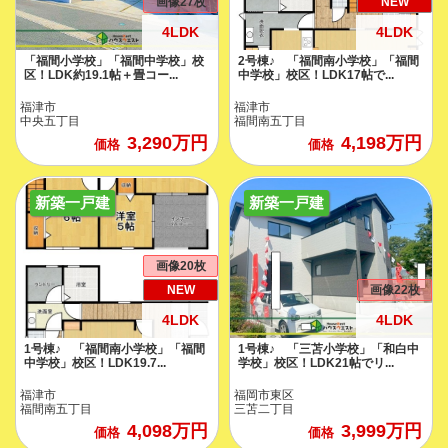
画像27枚
NEW
4LDK
4LDK
「福間小学校」「福間中学校」校
2号棟♪ 「福間南小学校」「福間
区！LDK約19.1帖＋畳コー...
中学校」校区！LDK17帖で...
福津市
福津市
中央五丁目
福間南五丁目
3,290
万円
4,198
万円
価格
価格
新築一戸建
新築一戸建
画像20枚
NEW
画像22枚
4LDK
4LDK
1号棟♪ 「福間南小学校」「福間
1号棟♪ 「三苫小学校」「和白中
中学校」校区！LDK19.7...
学校」校区！LDK21帖でリ...
福津市
福岡市東区
福間南五丁目
三苫二丁目
4,098
万円
3,999
万円
価格
価格