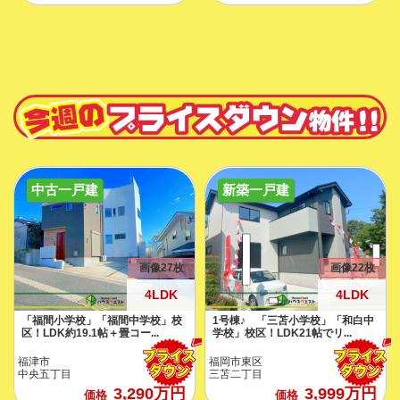
中古一戸建
新築一戸建
画像27枚
画像22枚
4LDK
4LDK
「福間小学校」「福間中学校」校
1号棟♪ 「三苫小学校」「和白中
区！LDK約19.1帖＋畳コー...
学校」校区！LDK21帖でリ...
福津市
福岡市東区
中央五丁目
三苫二丁目
3,290
万円
3,999
万円
価格
価格