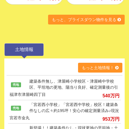
もっと、プライスダウン物件を見る
土地情報
もっと土地情報！
建築条件無し、津屋崎小学校区・津屋崎中学校
売地
区、平坦地の更地、陽当り良好、確定測量後の引
き渡し♪
福津市津屋崎四丁目
540
万円
「宮若西小学校」「宮若西中学校」校区！建築条
売地
件なしの広々約195坪！安心の確定測量済み♪現況
地目が畑の為、農地転用が必要になります。
宮若市金丸
953
万円
新登場！！建築条件なし・現状更地の平坦地・土