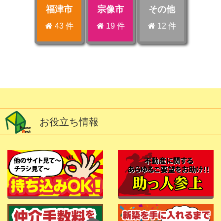
福津市
宗像市
その他
43 件
19 件
12 件
お役立ち情報