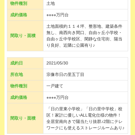
物件種別
土地
成約価格
※※※※万円台
土地面積約１１４坪、整形地、建築条件
無し、南西向き間口、自由ヶ丘小学校・
間取り・面積
自由ヶ丘中学校区、閑静な住宅街、陽当
り良好、近隣に公園有り♪
成約日
2021/05/30
所在地
宗像市日の里五丁目
物件種別
一戸建て
成約価格
※※※※万円台
「日の里東小学校」「日の里中学校」校
区！家計に優しいALL電化仕様の物件！
間取り・面積
全居室南向きで陽当たり抜群♪2階にテレ
ワークにも使えるストレージルームあり♪