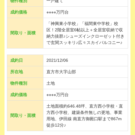
物件種別
一戸建て
成約価格
※※※※万円台
「神興東小学校」「福間東中学校」校
区！2階全居室6帖以上＋全居室収納で収
間取り・面積
納力抜群♪シューズインクローゼット付き
で玄関スッキリ♪広々スカイバルコニー♪
成約日
2021/12/06
所在地
直方市大字山部
物件種別
土地
成約価格
※※※※万円台
土地面積約646.48坪、直方西小学校・直
方西小学校、建築条件無しの更地、事業
間取り・面積
用地、伊田線 南直方御殿口駅まで867m
徒歩12分♪