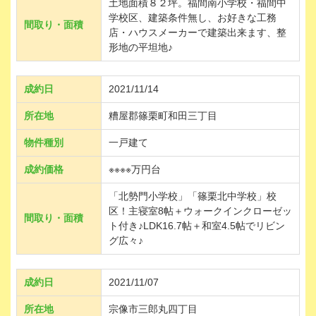
土地面積８２坪。福間南小学校・福間中
学校区、建築条件無し、お好きな工務
間取り・面積
店・ハウスメーカーで建築出来ます、整
形地の平坦地♪
成約日
2021/11/14
所在地
糟屋郡篠栗町和田三丁目
物件種別
一戸建て
成約価格
※※※※万円台
「北勢門小学校」「篠栗北中学校」校
区！主寝室8帖＋ウォークインクローゼッ
間取り・面積
ト付き♪LDK16.7帖＋和室4.5帖でリビン
グ広々♪
成約日
2021/11/07
所在地
宗像市三郎丸四丁目