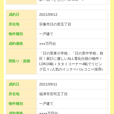
成約日
2021/09/12
所在地
宗像市日の里五丁目
物件種別
一戸建て
成約価格
※※※万円台
「日の里東小学校」「日の里中学校」校
区！家計に優しいALL電化仕様の物件！
間取り・面積
LDK16帖＋タタミコーナー4帖でリビン
グ広々♪人気のインナーバルコニー採用♪
成約日
2021/09/11
所在地
福津市宮司五丁目
物件種別
一戸建て
成約価格
※※※※万円台