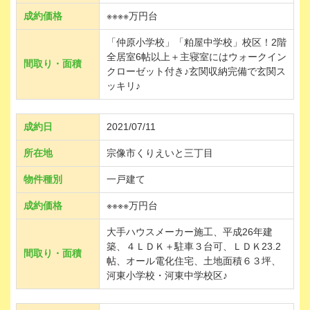
成約価格
※※※※万円台
「仲原小学校」「粕屋中学校」校区！2階
全居室6帖以上＋主寝室にはウォークイン
間取り・面積
クローゼット付き♪玄関収納完備で玄関ス
ッキリ♪
成約日
2021/07/11
所在地
宗像市くりえいと三丁目
物件種別
一戸建て
成約価格
※※※※万円台
大手ハウスメーカー施工、平成26年建
築、４ＬＤＫ＋駐車３台可、ＬＤＫ23.2
間取り・面積
帖、オール電化住宅、土地面積６３坪、
河東小学校・河東中学校区♪