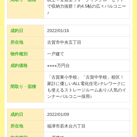
で収納力抜群！約4.5帖の広々バルコニー
♪
成約日
2022/01/16
所在地
古賀市中央五丁目
物件種別
一戸建て
成約価格
※※※※万円台
「古賀東小学校」「古賀中学校」校区！
家計に優しいALL電化住宅♪テレワークに
間取り・面積
も使えるストレージルームあり♪人気のイ
ンナーバルコニー採用♪
成約日
2022/01/09
所在地
福津市若木台六丁目