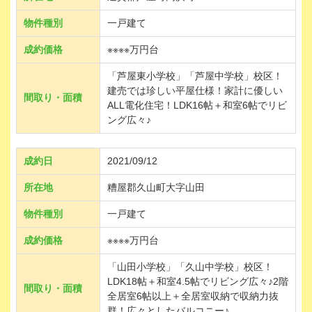
物件種別
一戸建て
成約価格
※※※※万円台
「芦屋東小学校」「芦屋中学校」校区！
建売では珍しい平屋仕様！家計に優しい
間取り・面積
ALL電化住宅！LDK16帖＋和室6帖でリビ
ング広々♪
成約日
2021/09/12
所在地
糟屋郡久山町大字山田
物件種別
一戸建て
成約価格
※※※※万円台
「山田小学校」「久山中学校」校区！
LDK18帖＋和室4.5帖でリビング広々♪2階
間取り・面積
全居室6帖以上＋全居室収納で収納力抜
群！広々としたバルコニー♪