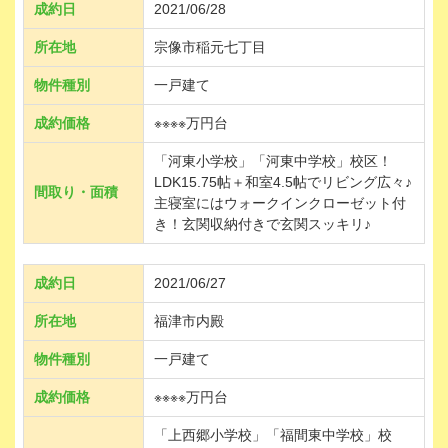
成約日
2021/06/28
所在地
宗像市稲元七丁目
物件種別
一戸建て
成約価格
※※※※万円台
「河東小学校」「河東中学校」校区！
LDK15.75帖＋和室4.5帖でリビング広々♪
間取り・面積
主寝室にはウォークインクローゼット付
き！玄関収納付きで玄関スッキリ♪
成約日
2021/06/27
所在地
福津市内殿
物件種別
一戸建て
成約価格
※※※※万円台
「上西郷小学校」「福間東中学校」校