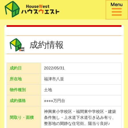
成約情報
成約日
2022/05/31
所在地
福津市八並
物件種別
土地
成約価格
※※※※万円台
神興東小学校区・福間東中学校区・建築
間取り・面積
条件無し・上水道下水道引き込み有り、
整形地の閑静な住宅街、陽当り良好♪