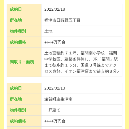
成約日
2022/02/18
所在地
福津市日蒔野五丁目
物件種別
土地
成約価格
※※※※万円台
土地面積約７１坪、福間南小学校・福間
中学校区、建築条件無し、JR「福間」駅
間取り・面積
まで徒歩約１５分、国道３号線までアク
セス良好、イオン福津店まで徒歩約８分♪
成約日
2022/02/13
所在地
遠賀町虫生津南
物件種別
一戸建て
成約価格
※※※※万円台