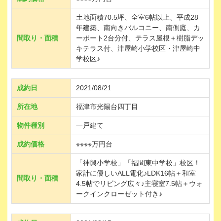
土地面積70.5坪、全室6帖以上、平成28
年建築、南向きバルコニー、南側庭、カ
間取り・面積
ーポート2台分付、テラス屋根＋樹脂デッ
キテラス付、津屋崎小学校区・津屋崎中
学校区♪
成約日
2021/08/21
所在地
福津市光陽台四丁目
物件種別
一戸建て
成約価格
※※※※万円台
「神興小学校」「福間東中学校」校区！
家計に優しいALL電化♪LDK16帖＋和室
間取り・面積
4.5帖でリビング広々♪主寝室7.5帖＋ウォ
ークインクローゼット付き♪