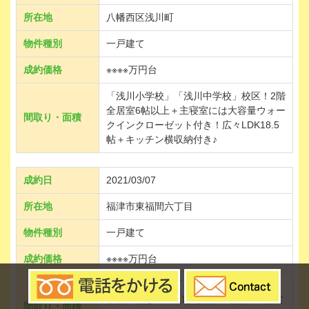
所在地
八幡西区浅川町
物件種別
一戸建て
成約価格
※※※※万円台
「浅川小学校」「浅川中学校」校区！2階
全居室6帖以上＋主寝室には大容量ウォー
間取り・面積
クインクローゼット付き！広々LDK18.5
帖＋キッチン横収納付き♪
成約日
2021/03/07
所在地
福津市東福間六丁目
物件種別
一戸建て
成約価格
※※※※万円台
「神興小学校」「福間東中学校」校区！
家計に優しいALL電化仕様の物件♪主寝室
間取り・面積