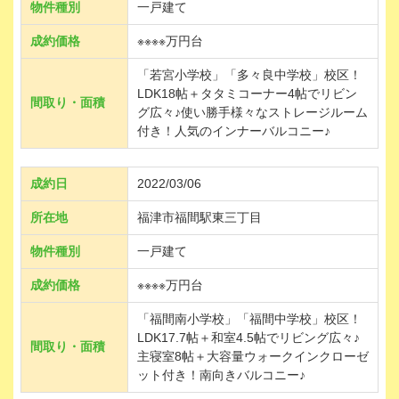
物件種別
一戸建て
成約価格
※※※※万円台
「若宮小学校」「多々良中学校」校区！
LDK18帖＋タタミコーナー4帖でリビン
間取り・面積
グ広々♪使い勝手様々なストレージルーム
付き！人気のインナーバルコニー♪
成約日
2022/03/06
所在地
福津市福間駅東三丁目
物件種別
一戸建て
成約価格
※※※※万円台
「福間南小学校」「福間中学校」校区！
LDK17.7帖＋和室4.5帖でリビング広々♪
間取り・面積
主寝室8帖＋大容量ウォークインクローゼ
ット付き！南向きバルコニー♪