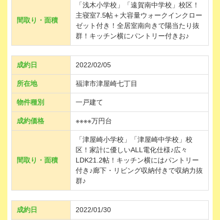
「浅木小学校」「遠賀南中学校」校区！
主寝室7.5帖＋大容量ウォークインクロー
間取り・面積
ゼット付き！全居室南向きで陽当たり抜
群！キッチン横にパントリー付きお♪
成約日
2022/02/05
所在地
福津市津屋崎七丁目
物件種別
一戸建て
成約価格
※※※※万円台
「津屋崎小学校」「津屋崎中学校」校
区！家計に優しいALL電化仕様♪広々
間取り・面積
LDK21.2帖！キッチン横にはパントリー
付き♪廊下・リビング収納付きで収納力抜
群♪
成約日
2022/01/30