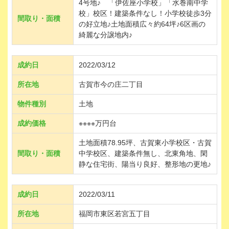
4号地♪ 「伊佐座小学校」「水巻南中学
校」校区！建築条件なし！小学校徒歩3分
間取り・面積
の好立地♪土地面積広々約64坪♪6区画の
綺麗な分譲地内♪
成約日
2022/03/12
所在地
古賀市今の庄二丁目
物件種別
土地
成約価格
※※※※万円台
土地面積78.95坪、古賀東小学校区・古賀
間取り・面積
中学校区、建築条件無し、北東角地、閑
静な住宅街、陽当り良好、整形地の更地♪
成約日
2022/03/11
所在地
福岡市東区若宮五丁目