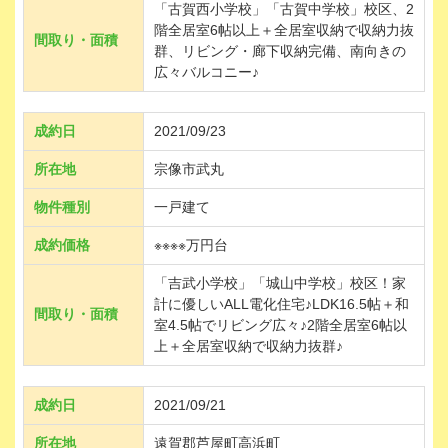
「古賀西小学校」「古賀中学校」校区、2
階全居室6帖以上＋全居室収納で収納力抜
間取り・面積
群、リビング・廊下収納完備、南向きの
広々バルコニー♪
成約日
2021/09/23
所在地
宗像市武丸
物件種別
一戸建て
成約価格
※※※※万円台
「吉武小学校」「城山中学校」校区！家
計に優しいALL電化住宅♪LDK16.5帖＋和
間取り・面積
室4.5帖でリビング広々♪2階全居室6帖以
上＋全居室収納で収納力抜群♪
成約日
2021/09/21
所在地
遠賀郡芦屋町高浜町