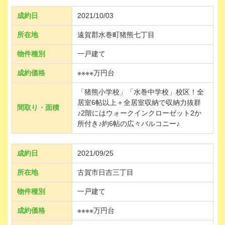
成約日
2021/10/03
所在地
遠賀郡水巻町猪熊七丁目
物件種別
一戸建て
成約価格
※※※※万円台
「猪熊小学校」「水巻中学校」校区！全
居室6帖以上＋全居室収納で収納力抜群
間取り・面積
♪2階にはウォークインクローゼット2か
所付き♪約6帖の広々バルコニー♪
成約日
2021/09/25
所在地
古賀市日吉三丁目
物件種別
一戸建て
成約価格
※※※※万円台