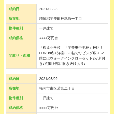
成約日
2021/05/23
所在地
糟屋郡宇美町神武原一丁目
物件種別
一戸建て
成約価格
※※※※万円台
「桜原小学校」「宇美東中学校」校区！
LDK18帖＋洋室5.25帖でリビング広々♪2
間取り・面積
階にはウォークインクローゼット2か所付
き♪玄関上部に吹き抜けあり♪
成約日
2021/05/09
所在地
福岡市東区若宮二丁目
物件種別
一戸建て
成約価格
※※※※万円台