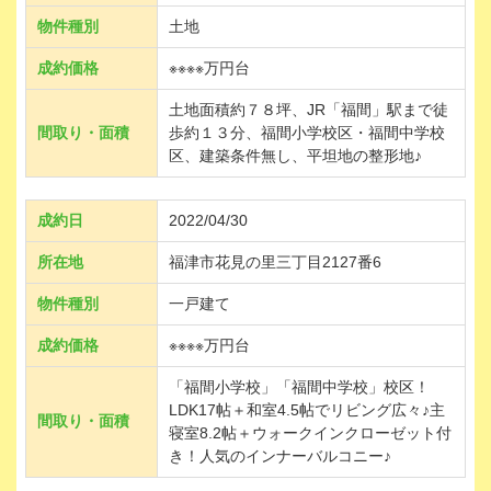
物件種別
土地
成約価格
※※※※万円台
土地面積約７８坪、JR「福間」駅まで徒
間取り・面積
歩約１３分、福間小学校区・福間中学校
区、建築条件無し、平坦地の整形地♪
成約日
2022/04/30
所在地
福津市花見の里三丁目2127番6
物件種別
一戸建て
成約価格
※※※※万円台
「福間小学校」「福間中学校」校区！
LDK17帖＋和室4.5帖でリビング広々♪主
間取り・面積
寝室8.2帖＋ウォークインクローゼット付
き！人気のインナーバルコニー♪