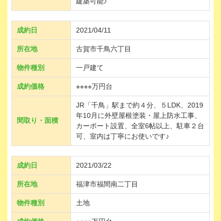
建築可能♪
成約日
2021/04/11
所在地
古賀市千鳥六丁目
物件種別
一戸建て
成約価格
※※※※万円台
JR「千鳥」駅まで約４分、５LDK、2019
年10月に外壁屋根塗装・屋上防水工事、
間取り・面積
カーポート設置、全室6帖以上、駐車２台
可、室内は丁寧にお使いです♪
成約日
2021/03/22
所在地
福津市福間南二丁目
物件種別
土地