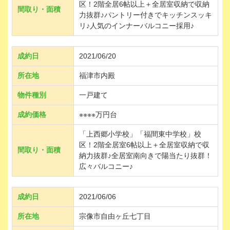
区！2階全居6帖以上＋全居室収納で収納
間取り・面積
力抜群♪パントリー付きでキッチンスッキ
リ♪人気のインナーバルコニー採用♪
成約日
2021/06/20
所在地
福津市内殿
物件種別
一戸建て
成約価格
※※※※万円台
「上西郷小学校」「福間東中学校」校
区！2階全居室6帖以上＋全居室収納で収
間取り・面積
納力抜群♪全居室南向きで陽当たり抜群！
広々バルコニー♪
成約日
2021/06/06
所在地
宗像市自由ヶ丘七丁目