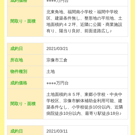
成約価格
※※※※万円台
北東角地、福間南小学校・福間中学校
区、建築条件無し、整形地の平坦地、土
間取り・面積
地面積約４２坪、近隣に公園・商業施設
有り、陽当り良好、前面道路広し♪
成約日
2021/03/21
所在地
宗像市三倉
物件種別
土地
成約価格
※※※※万円台
土地面積約８５坪、東郷小学校・中央中
学校区、宗像市解体補助金利用可能、建
間取り・面積
築条件なし、小学校徒歩10分以内、近隣
病院徒歩10分以内、最寄り駅徒歩18分♪
成約日
2021/03/11