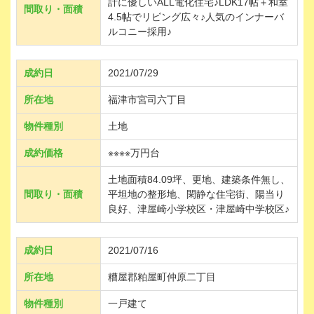
計に優しいALL電化住宅♪LDK17帖＋和室
間取り・面積
4.5帖でリビング広々♪人気のインナーバ
ルコニー採用♪
成約日
2021/07/29
所在地
福津市宮司六丁目
物件種別
土地
成約価格
※※※※万円台
土地面積84.09坪、更地、建築条件無し、
間取り・面積
平坦地の整形地、閑静な住宅街、陽当り
良好、津屋崎小学校区・津屋崎中学校区♪
成約日
2021/07/16
所在地
糟屋郡粕屋町仲原二丁目
物件種別
一戸建て