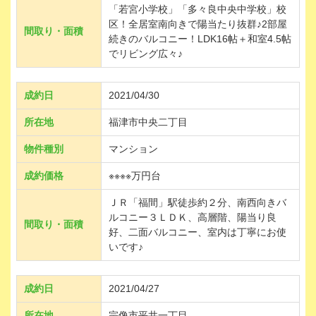
「若宮小学校」「多々良中央中学校」校
区！全居室南向きで陽当たり抜群♪2部屋
間取り・面積
続きのバルコニー！LDK16帖＋和室4.5帖
でリビング広々♪
成約日
2021/04/30
所在地
福津市中央二丁目
物件種別
マンション
成約価格
※※※※万円台
ＪＲ「福間」駅徒歩約２分、南西向きバ
ルコニー３ＬＤＫ、高層階、陽当り良
間取り・面積
好、二面バルコニー、室内は丁寧にお使
いです♪
成約日
2021/04/27
所在地
宗像市平井一丁目