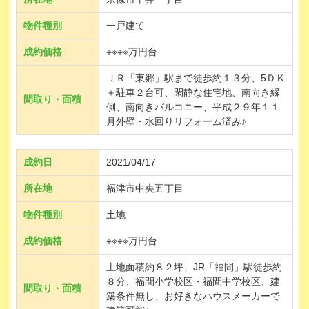
物件種別
一戸建て
成約価格
※※※※万円台
ＪＲ「東郷」駅まで徒歩約１３分、5ＤＫ
＋駐車２台可、閑静な住宅地、南向き縁
間取り・面積
側、南向きバルコニー、平成２９年１１
月外壁・水回りリフォーム済み♪
成約日
2021/04/17
所在地
福津市中央五丁目
物件種別
土地
成約価格
※※※※万円台
土地面積約８２坪、JR「福間」駅徒歩約
８分、福間小学校区・福間中学校区、建
間取り・面積
築条件無し、お好きなハウスメーカーで