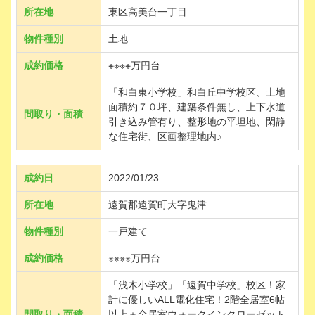
所在地
東区高美台一丁目
物件種別
土地
成約価格
※※※※万円台
「和白東小学校」和白丘中学校区、土地
面積約７０坪、建築条件無し、上下水道
間取り・面積
引き込み管有り、整形地の平坦地、閑静
な住宅街、区画整理地内♪
成約日
2022/01/23
所在地
遠賀郡遠賀町大字鬼津
物件種別
一戸建て
成約価格
※※※※万円台
「浅木小学校」「遠賀中学校」校区！家
計に優しいALL電化住宅！2階全居室6帖
間取り・面積
以上＋全居室ウォークインクローゼット