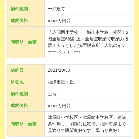
物件種別
一戸建て
成約価格
※※※※万円台
「赤間西小学校」「城山中学校」校区！2
階全居室6帖以上＋全居室収納で収納力抜
間取り・面積
群！広々とした洗面脱衣所！人気のイン
ナーバルコニー♪
成約日
2021/10/30
所在地
福津市星ヶ丘
物件種別
土地
成約価格
※※※※万円台
津屋崎小学校区・津屋崎中学校区、建築
間取り・面積
条件無し、閑静な住宅街、福間海岸まで
見渡せて眺望良好です、陽当り良好♪