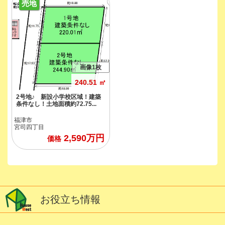
売地
画像1枚
240.51 ㎡
2号地♪ 新設小学校区域！建築
条件なし！土地面積約72.75...
福津市
宮司四丁目
2,590
万円
価格
お役立ち情報