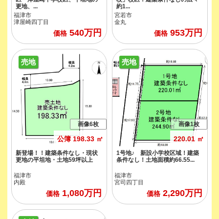
更地、...
約1...
福津市
宮若市
津屋崎四丁目
金丸
540
万円
953
万円
価格
価格
売地
売地
画像6枚
画像1枚
公簿 198.33 ㎡
220.01 ㎡
新登場！！建築条件なし・現状
1号地♪ 新設小学校区域！建築
更地の平坦地・土地59坪以上
条件なし！土地面積約66.55...
福津市
福津市
内殿
宮司四丁目
1,080
万円
2,290
万円
価格
価格