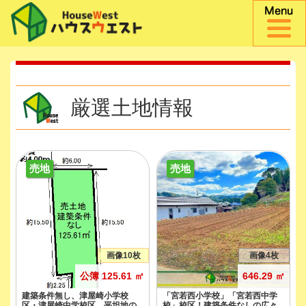
厳選土地情報
売地
売地
画像10枚
画像4枚
公簿 125.61 ㎡
646.29 ㎡
建築条件無し、津屋崎小学校
「宮若西小学校」「宮若西中学
区・津屋崎中学校区、平坦地の
校」校区！建築条件なしの広々