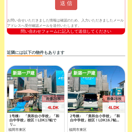
お問い合せいただきました情報は確認のため、入力いただきましたメール
アドレスへ受付確認メールを送付いたします。
問い合わせフォームに記入して送信してください
近隣には以下の物件もあります
新築一戸建
新築一戸建
画像24枚
画像24枚
4LDK
4LDK
1号棟♪ 「美和台小学校」「和
2号棟♪ 「美和台小学校」「和
白中学校」校区！LDK17帖で
白中学校」校区！LDK16.7帖...
リ...
福岡市東区
福岡市東区