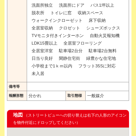
洗面所独立
洗面所にドア
バス1坪以上
脱衣所
トイレに窓
収納スペース
ウォークインクローゼット
床下収納
全居室収納
クロゼット
シューズボックス
TVモニタ付きインターホン
自動火災報知機
LDK15畳以上
全居室フローリング
全居室洋室
駐車場2台分
駐車場2台無料
日当り良好
閑静住宅街
緑豊かな住宅地
小学校まで1ｋｍ以内
フラット35Sに対応
未入居
備考等
分かれ
一般媒介
報酬形態
取引態様
地図
（ストリートビューへの切り替えは右下の人形のアイコン
を物件付近にドロップしてください）