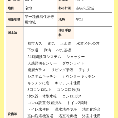
宅地
市街化区域
地目
都市計画
第一種低層住居専
平坦
用途地域
地勢
用地域
仲介手数
国土法
料
都市ガス
電気
上水道
水道区分:公営
下水道
側溝
べた基礎
24時間換気システム
シャッター
人感照明センサー
ダウンライト
複層ガラス
リビング階段
手すり
システムキッチン
カウンターキッチン
キッチンに窓
キッチン未使用
3口コンロ以上
コンロ口数(3)
浄水器一体型水栓
コンロ:ガス
コンロ設置:設置済み
トイレ2箇所
トイレ未使用
温水洗浄便座
洗面化粧台
設備等
室内洗濯機置場
浴室乾燥機
浴室未使用