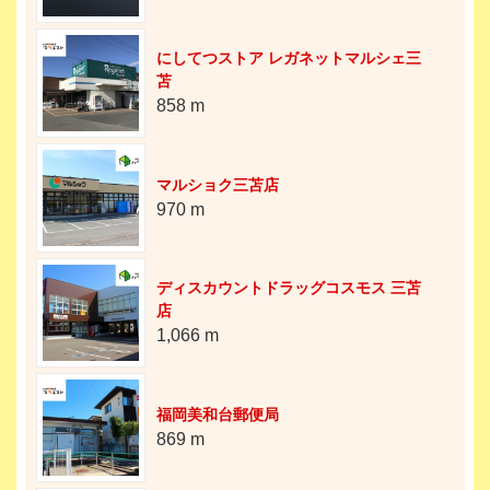
にしてつストア レガネットマルシェ三
苫
858 m
マルショク三苫店
970 m
ディスカウントドラッグコスモス 三苫
店
1,066 m
福岡美和台郵便局
869 m