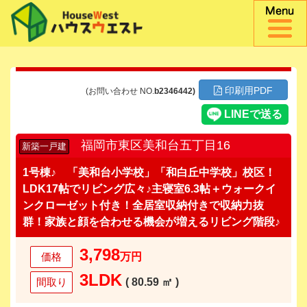
印刷用PDF
(お問い合わせ NO.
b2346442)
福岡市東区美和台五丁目16
新築一戸建
1号棟♪ 「美和台小学校」「和白丘中学校」校区！
LDK17帖でリビング広々♪主寝室6.3帖＋ウォークイ
ンクローゼット付き！全居室収納付きで収納力抜
群！家族と顔を合わせる機会が増えるリビング階段♪
3,798
価格
万円
3LDK
間取り
( 80.59 ㎡ )