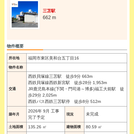
三苫駅
662 m
物件概要
福岡市東区美和台五丁目16
所在地
物件名称
西鉄貝塚線三苫駅 徒歩9分 663m
西鉄貝塚線西鉄新宮駅 徒歩28分 1,953m
JR鹿児島本線(下関・門司港～博多)福工大前駅 徒
交通
歩29分 2,025m
西鉄バス西鉄三苫駅停 徒歩8分 512m
2026年 9月 工事
未完成
築年月
現況
完了予定
135.26 ㎡
80.59 ㎡
土地面積
建物面積