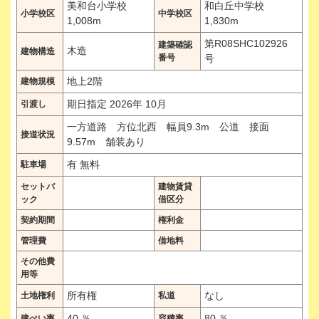
美和台小学校
和白丘中学校
小学校区
中学校区
1,008m
1,830m
第R08SHC102926
建築確認
木造
建物構造
番号
号
地上2階
建物規模
期日指定 2026年 10月
引渡し
一方道路 方位北西 幅員9.3m 公道 接面
接道状況
9.57m 舗装あり
有 無料
駐車場
セットバ
建物賃貸
ック
借区分
契約期間
権利金
管理費
借地料
その他費
用等
所有権
なし
土地権利
私道
40 ％
80 ％
建ぺい率
容積率