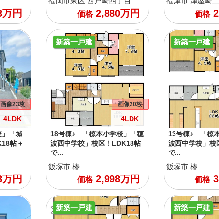
福岡市東区
西戸崎四丁目
福津市
津屋崎
8
万円
2,880
万円
2
価格
価格
新築一戸建
新築一戸建
画像23枚
画像20枚
4LDK
4LDK
校」「城
18号棟♪ 「椋本小学校」「穂
13号棟♪ 「椋
18帖＋
波西中学校」校区！LDK18帖
波西中学校」校区
で...
で...
飯塚市
椿
飯塚市
椿
8
万円
2,998
万円
3
価格
価格
新築一戸建
新築一戸建