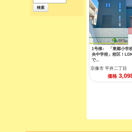
検索
1号棟♪ 「東郷小学
央中学校」校区！LDK1
で...
宗像市
平井二丁目
3,09
価格