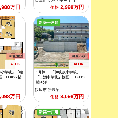
二丁目
福津市
花見の里三丁目
,988
万円
2,998
万円
価格
新築一戸建
画像20枚
画像25枚
4LDK
4LDK
本小学校」「穂
1号棟♪ 「伊岐須小学校」
！LDK22帖
「二瀬中学校」校区！LDK19
帖＋洋...
飯塚市
伊岐須
,098
万円
3,098
万円
価格
新築一戸建