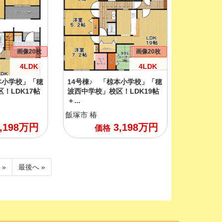
画像20枚
画像20枚
4LDK
4LDK
本小学校」「穂
14号棟♪ 「椋本小学校」「穂
！LDK17帖
波西中学校」校区！LDK19帖
＋...
飯塚市
椿
,198
万円
3,198
万円
価格
 »
最後へ »