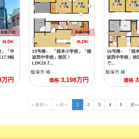
画像24枚
画像20枚
4LDK
4LDK
校」「中
15号棟♪ 「椋本小学校」「穂
16号棟♪ 「椋
7.8帖
波西中学校」校区！
波西中学校」校区
LDK19.7...
で...
飯塚市
椿
飯塚市
椿
8
万円
3,198
万円
3
価格
価格
« 最初へ
« 前へ
1
2
3
4
5
次へ
現
在
の
ペ
ー
ジ