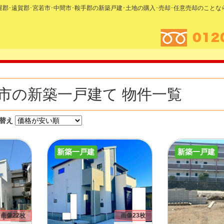
糟屋郡･遠賀郡･宮若市･中間市･鞍手郡の新築戸建･土地の購入･売却･任意売却のこと
市の新築一戸建て 物件一覧
替え
新築一戸建
新築一戸建
画像22枚
画像23枚