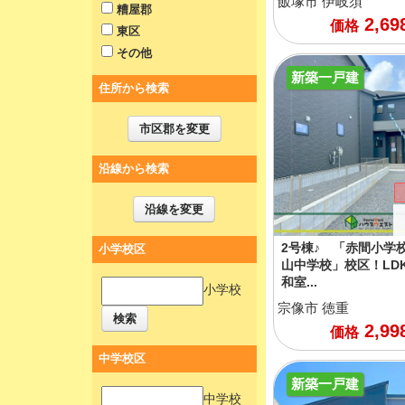
飯塚市
伊岐須
糟屋郡
2,69
価格
東区
その他
新築一戸建
住所から検索
市区郡を変更
沿線から検索
沿線を変更
2号棟♪ 「赤間小学
小学校区
山中学校」校区！LDK
和室...
小学校
宗像市
徳重
検索
2,99
価格
中学校区
新築一戸建
中学校