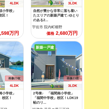
4LDK
3LDK
須小学校」
自然が豊かな非常に落ち着い
校区！
たエリアの新築戸建て♪ゆとり
のある2...
宇佐市
院内町櫛野
,598
万円
2,680
万円
価格
新築一戸建
画像23枚
画像23枚
4LDK
3LDK
崎小学校」
2号棟♪ 「福間南小学校」
」校区！
「福間中学校」校区！LDK19
帖のリ...