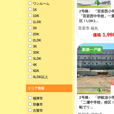
ワンルーム
1K
2号棟♪ 「宮若西小
1DK
「宮若西中学校」一
区！LDK1...
1LDK
宮若市
福丸
2K
1,99
2DK
価格
2LDK
3K
新築一戸建
3DK
3LDK
4K
4DK
4LDK以上
エリア検索
2号棟♪ 「伊岐須小
福津市
「二瀬中学校」校区！L
宗像市
帖でリ...
古賀市