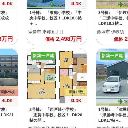
4LDK
4LDK
学校」
1号棟♪ 「東郷小学校」「中
3号棟♪ 「伊岐
貫校校
央中学校」校区！LDK18.6帖
「二瀬中学校」
＋...
LDK19.2帖...
宗像市
東郷五丁目
飯塚市
伊岐須
8
万円
2,498
万円
2
価格
価格
新築一戸建
新築一戸建
画像25枚
画像18枚
4LDK
3LDK
学校」
2号棟♪ 「西戸崎小学校」
1号棟♪ 「津屋
DK21
「志賀中学校」校区！LDK20
「津屋崎中学校
帖の開...
LDK17帖＋...