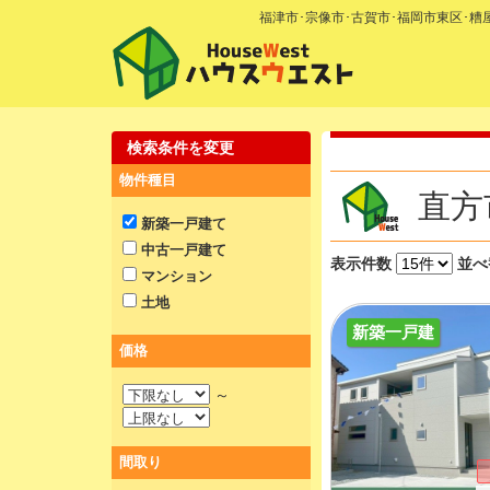
福津市･宗像市･古賀市･福岡市東区･
検索条件を変更
物件種目
直方
新築一戸建て
中古一戸建て
表示件数
並べ
マンション
土地
新築一戸建
価格
～
間取り