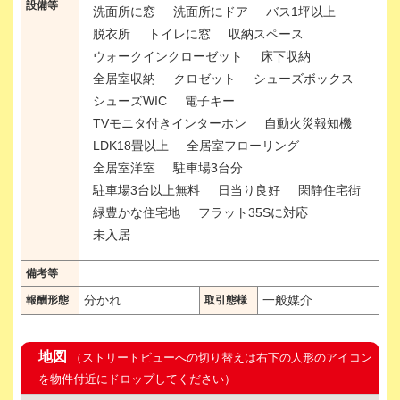
設備等
洗面所に窓
洗面所にドア
バス1坪以上
脱衣所
トイレに窓
収納スペース
ウォークインクローゼット
床下収納
全居室収納
クロゼット
シューズボックス
シューズWIC
電子キー
TVモニタ付きインターホン
自動火災報知機
LDK18畳以上
全居室フローリング
全居室洋室
駐車場3台分
駐車場3台以上無料
日当り良好
閑静住宅街
緑豊かな住宅地
フラット35Sに対応
未入居
備考等
分かれ
一般媒介
報酬形態
取引態様
地図
（ストリートビューへの切り替えは右下の人形のアイコン
を物件付近にドロップしてください）