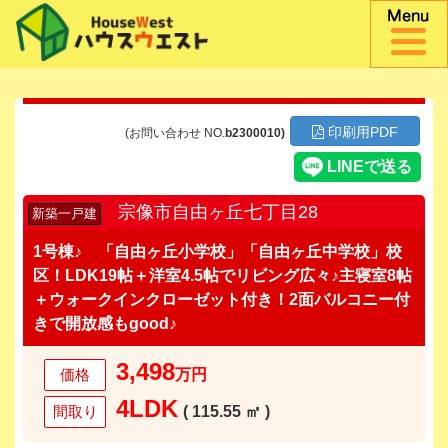
印刷用PDF
(お問い合わせ NO.
b2300010)
宗像市自由ヶ丘七丁目28
新築一戸建
1号棟♪ 「自由ヶ丘小学校」「自由ヶ丘中学校」校
区！LDK19帖＋洋室4.5帖でリビング広々♪主寝室8帖
＋ウォークインクローゼット付き！2面バルコニー付
きで開放感もgood♪
3,498
価格
万円
4LDK
間取り
( 115.55 ㎡ )