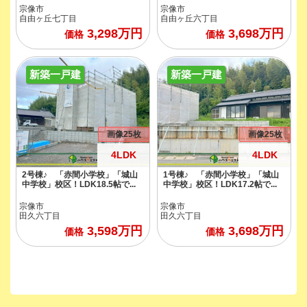
宗像市
宗像市
自由ヶ丘七丁目
自由ヶ丘六丁目
3,298
万円
3,698
万円
価格
価格
新築一戸建
新築一戸建
画像25枚
画像25枚
4LDK
4LDK
2号棟♪ 「赤間小学校」「城山
1号棟♪ 「赤間小学校」「城山
中学校」校区！LDK18.5帖で...
中学校」校区！LDK17.2帖で...
宗像市
宗像市
田久六丁目
田久六丁目
3,598
万円
3,698
万円
価格
価格