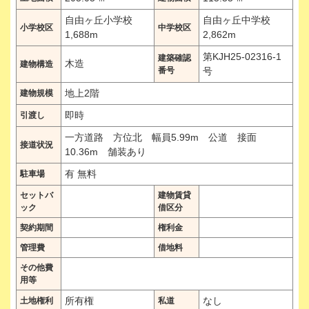
自由ヶ丘小学校
自由ヶ丘中学校
小学校区
中学校区
1,688m
2,862m
第KJH25-02316-1
建築確認
木造
建物構造
番号
号
地上2階
建物規模
即時
引渡し
一方道路 方位北 幅員5.99m 公道 接面
接道状況
10.36m 舗装あり
有 無料
駐車場
セットバ
建物賃貸
ック
借区分
契約期間
権利金
管理費
借地料
その他費
用等
所有権
なし
土地権利
私道