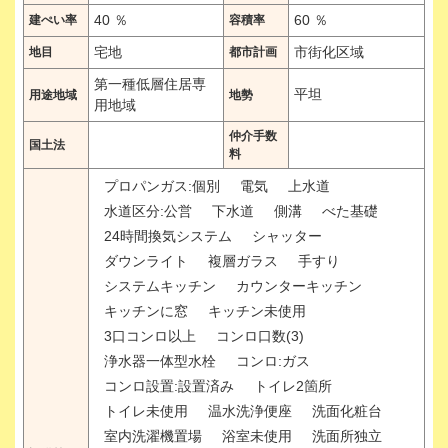
40 ％
60 ％
建ぺい率
容積率
宅地
市街化区域
地目
都市計画
第一種低層住居専
平坦
用途地域
地勢
用地域
仲介手数
国土法
料
プロパンガス:個別
電気
上水道
水道区分:公営
下水道
側溝
べた基礎
24時間換気システム
シャッター
ダウンライト
複層ガラス
手すり
システムキッチン
カウンターキッチン
キッチンに窓
キッチン未使用
3口コンロ以上
コンロ口数(3)
浄水器一体型水栓
コンロ:ガス
コンロ設置:設置済み
トイレ2箇所
トイレ未使用
温水洗浄便座
洗面化粧台
室内洗濯機置場
浴室未使用
洗面所独立