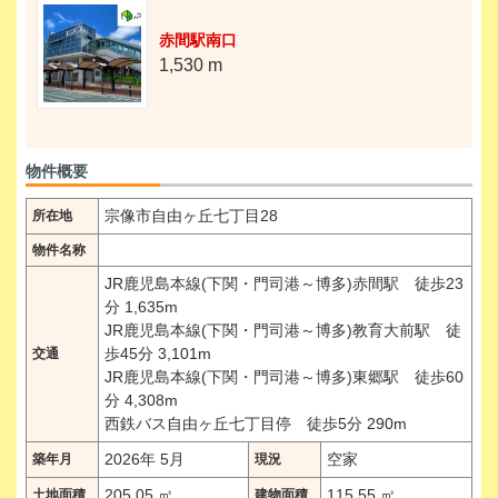
赤間駅南口
1,530 m
物件概要
宗像市自由ヶ丘七丁目28
所在地
物件名称
JR鹿児島本線(下関・門司港～博多)赤間駅 徒歩23
分 1,635m
JR鹿児島本線(下関・門司港～博多)教育大前駅 徒
歩45分 3,101m
交通
JR鹿児島本線(下関・門司港～博多)東郷駅 徒歩60
分 4,308m
西鉄バス自由ヶ丘七丁目停 徒歩5分 290m
2026年 5月
空家
築年月
現況
205.05 ㎡
115.55 ㎡
土地面積
建物面積