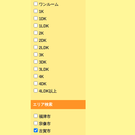
ワンルーム
1K
1DK
1LDK
2K
2DK
2LDK
3K
3DK
3LDK
4K
4DK
4LDK以上
エリア検索
福津市
宗像市
古賀市