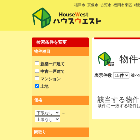
福津市･宗像市･古賀市･福岡市東区･
検索条件を変更
物件種目
物件
新築一戸建て
中古一戸建て
表示件数
並べ
マンション
土地
該当する物件
価格
条件に一致する物件
～
間取り