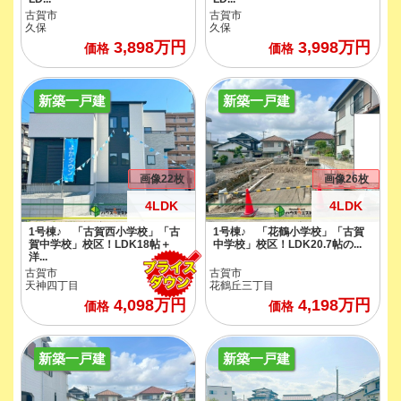
古賀市
古賀市
久保
久保
3,898
万円
3,998
万円
価格
価格
新築一戸建
新築一戸建
画像22枚
画像26枚
4LDK
4LDK
1号棟♪ 「古賀西小学校」「古
1号棟♪ 「花鶴小学校」「古賀
賀中学校」校区！LDK18帖＋
中学校」校区！LDK20.7帖の...
洋...
古賀市
古賀市
天神四丁目
花鶴丘三丁目
4,098
万円
4,198
万円
価格
価格
新築一戸建
新築一戸建