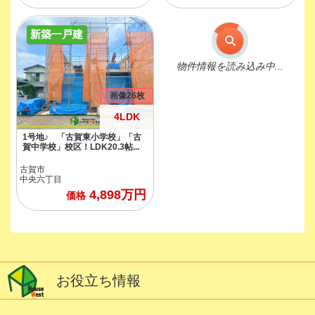
新築一戸建
物件情報を読み込み中...
画像26枚
4LDK
1号地♪ 「古賀東小学校」「古
賀中学校」校区！LDK20.3帖...
古賀市
中央六丁目
4,898
万円
価格
お役立ち情報