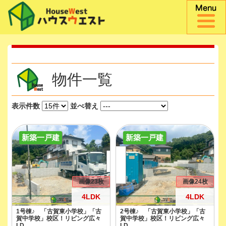
物件一覧
表示件数
並べ替え
新築一戸建
新築一戸建
画像23枚
画像24枚
4LDK
4LDK
1号棟♪ 「古賀東小学校」「古
2号棟♪ 「古賀東小学校」「古
賀中学校」校区！リビング広々
賀中学校」校区！リビング広々
LD...
LD...