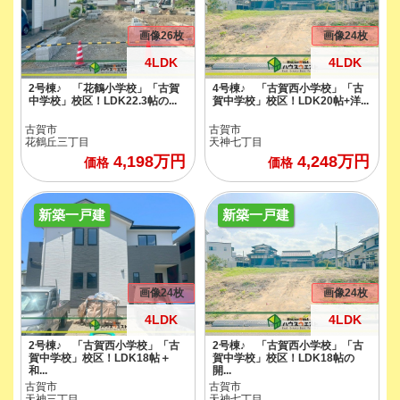
画像26枚
画像24枚
4LDK
4LDK
2号棟♪ 「花鶴小学校」「古賀
4号棟♪ 「古賀西小学校」「古
中学校」校区！LDK22.3帖の...
賀中学校」校区！LDK20帖+洋...
古賀市
古賀市
花鶴丘三丁目
天神七丁目
4,198
万円
4,248
万円
価格
価格
新築一戸建
新築一戸建
画像24枚
画像24枚
4LDK
4LDK
2号棟♪ 「古賀西小学校」「古
2号棟♪ 「古賀西小学校」「古
賀中学校」校区！LDK18帖＋
賀中学校」校区！LDK18帖の
和...
開...
古賀市
古賀市
天神三丁目
天神七丁目