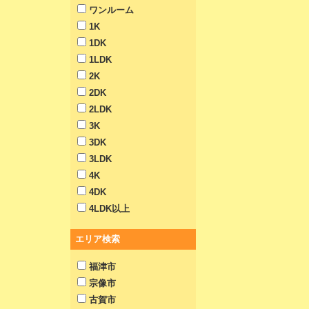
ワンルーム
1K
1DK
1LDK
2K
2DK
2LDK
3K
3DK
3LDK
4K
4DK
4LDK以上
エリア検索
福津市
宗像市
古賀市