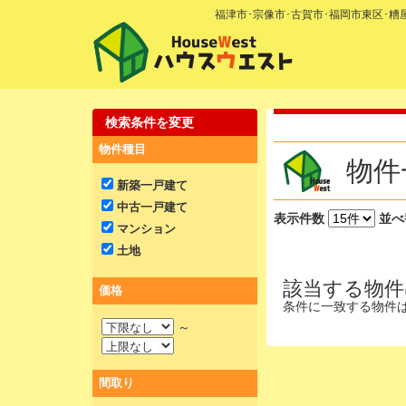
福津市･宗像市･古賀市･福岡市東区･
検索条件を変更
物件種目
物件
新築一戸建て
中古一戸建て
表示件数
並べ
マンション
土地
該当する物件
価格
条件に一致する物件
～
間取り