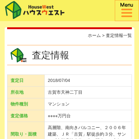
ホーム
>
査定情報一覧
査定情報
査定日
2018/07/04
所在地
古賀市天神二丁目
物件種別
マンション
査定価格
※※※※万円台
高層階、南向きバルコニー、２００６年
間取り・面積
建築、ＪＲ「古賀」駅徒歩約３分、サン