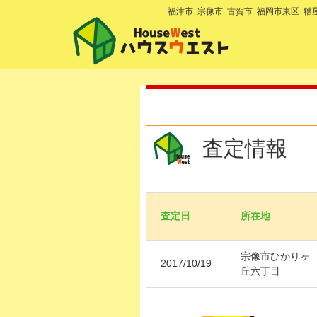
福津市･宗像市･古賀市･福岡市東区･
査定情報
査定日
所在地
宗像市ひかりヶ
2017/10/19
丘六丁目