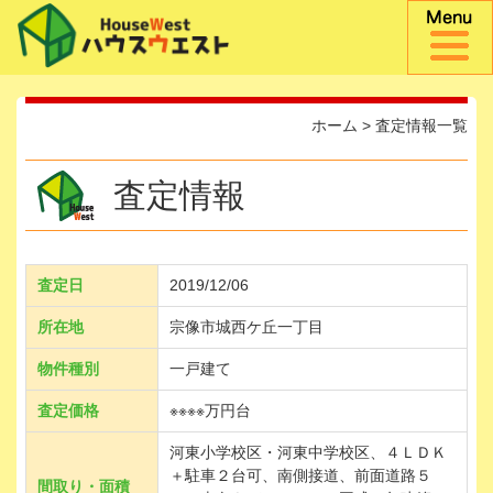
ホーム
>
査定情報一覧
査定情報
査定日
2019/12/06
所在地
宗像市城西ケ丘一丁目
物件種別
一戸建て
査定価格
※※※※万円台
河東小学校区・河東中学校区、４ＬＤＫ
＋駐車２台可、南側接道、前面道路５
間取り・面積