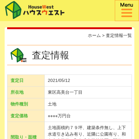
ホーム
>
査定情報一覧
査定情報
査定日
2021/05/12
所在地
東区高美台一丁目
物件種別
土地
査定価格
※※※※万円台
土地面積約７９坪、建築条件無し、上下
水道引き込み有り、近隣に公園有り、和
間取り・面積