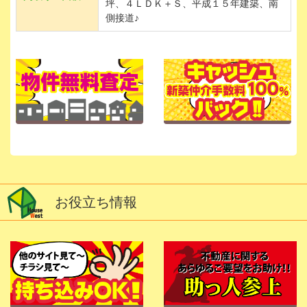
坪、４ＬＤＫ＋Ｓ、平成１５年建築、南
側接道♪
お役立ち情報