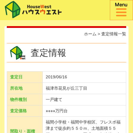
ホーム
>
査定情報一覧
査定情報
査定日
2019/06/16
所在地
福津市花見が丘三丁目
物件種別
一戸建て
査定価格
※※※※万円台
福間小学校・福間中学校区、フレスポ福
津まで徒歩約５５０ｍ、土地面積５５
間取り・面積