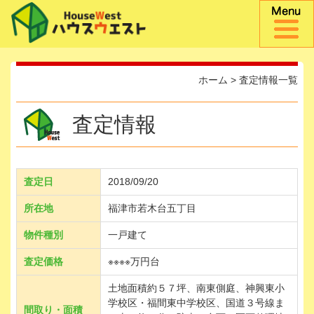
ホーム
>
査定情報一覧
査定情報
査定日
2018/09/20
所在地
福津市若木台五丁目
物件種別
一戸建て
査定価格
※※※※万円台
土地面積約５７坪、南東側庭、神興東小
学校区・福間東中学校区、国道３号線ま
間取り・面積