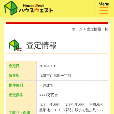
ホーム
>
査定情報一覧
査定情報
査定日
2018/07/19
所在地
福津市西福間一丁目
物件種別
一戸建て
査定価格
※※※※万円台
福間小学校区、福間中学校区、平坦地の
整形地、ＪＲ「福間」駅まで徒歩約１８
間取り・面積