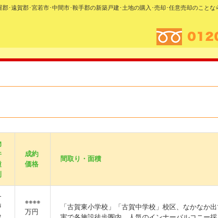
糟屋郡･遠賀郡･宮若市･中間市･鞍手郡の新築戸建･土地の購入･売却･任意売却のこと
物
件
成約
間取り・面積
種
価格
別
一
※※※※
戸
「古賀東小学校」「古賀中学校」校区、なかなか出
万円
建
実で各施設徒歩圏内、人気のインナーバルコニー採