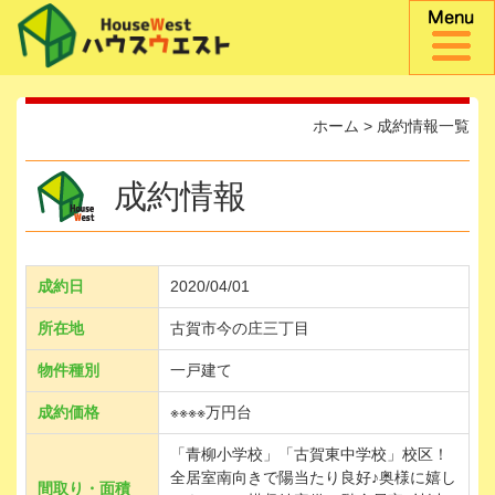
ホーム
>
成約情報一覧
成約情報
成約日
2020/04/01
所在地
古賀市今の庄三丁目
物件種別
一戸建て
成約価格
※※※※万円台
「青柳小学校」「古賀東中学校」校区！
全居室南向きで陽当たり良好♪奥様に嬉し
間取り・面積