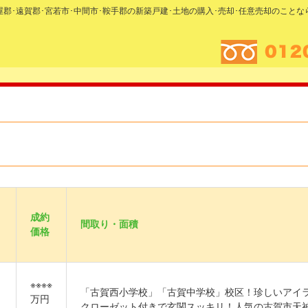
糟屋郡･遠賀郡･宮若市･中間市･鞍手郡の新築戸建･土地の購入･売却･任意売却のこと
成約
間取り・面積
価格
※※※※
「古賀西小学校」「古賀中学校」校区！珍しいアイ
万円
クローゼット付きで玄関スッキリ！人気の古賀市天神