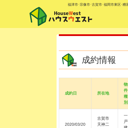
福津市･宗像市･古賀市･福岡市東区･
成約情報
物
件
成約日
所在地
種
別
一
古賀市
戸
2020/03/20
天神二
建