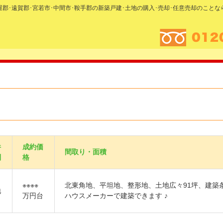
糟屋郡･遠賀郡･宮若市･中間市･鞍手郡の新築戸建･土地の購入･売却･任意売却のこと
件
成約価
間取り・面積
別
格
※※※※
北東角地、平坦地、整形地、土地広々91坪、建築
地
万円台
ハウスメーカーで建築できます ♪