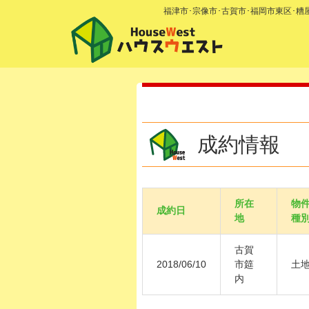
福津市･宗像市･古賀市･福岡市東区･
成約情報
所在
物
成約日
地
種
古賀
2018/06/10
市筵
土
内