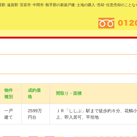
糟屋郡･遠賀郡･宮若市･中間市･鞍手郡の新築戸建･土地の購入･売却･任意売却のこと
物件
成約価
間取り・面積
種別
格
一戸
2599万
ＪＲ「ししぶ」駅まで徒歩約６分、花鶴
建て
円台
上、即入居可、平坦地