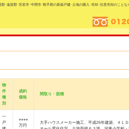
糟屋郡･遠賀郡･宮若市･中間市･鞍手郡の新築戸建･土地の購入･売却･任意売却のこと
物
件
成約
間取り・面積
種
価格
別
一
※※※※
戸
大手ハウスメーカー施工、平成26年建築、４ＬＤ
万円
建
オール電化住宅、土地面積６３坪、河東小学校・