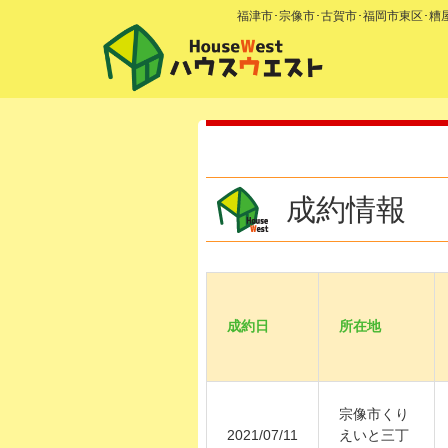
福津市･宗像市･古賀市･福岡市東区･
成約情報
成約日
所在地
宗像市くり
2021/07/11
えいと三丁