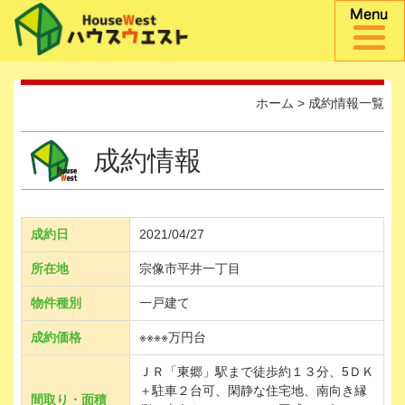
ホーム
>
成約情報一覧
成約情報
成約日
2021/04/27
所在地
宗像市平井一丁目
物件種別
一戸建て
成約価格
※※※※万円台
ＪＲ「東郷」駅まで徒歩約１３分、5ＤＫ
＋駐車２台可、閑静な住宅地、南向き縁
間取り・面積