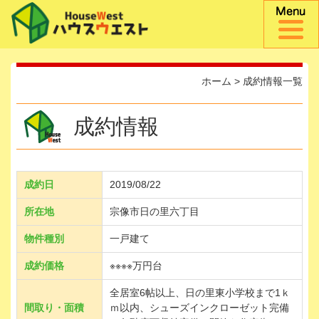
ホーム
>
成約情報一覧
成約情報
成約日
2019/08/22
所在地
宗像市日の里六丁目
物件種別
一戸建て
成約価格
※※※※万円台
全居室6帖以上、日の里東小学校まで1ｋ
間取り・面積
ｍ以内、シューズインクローゼット完備