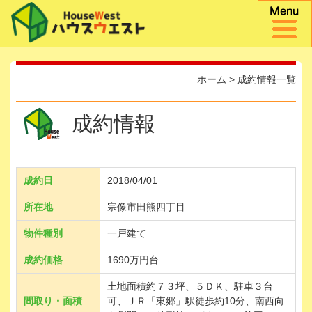
ホーム
>
成約情報一覧
成約情報
成約日
2018/04/01
所在地
宗像市田熊四丁目
物件種別
一戸建て
成約価格
1690万円台
土地面積約７３坪、５ＤＫ、駐車３台
間取り・面積
可、ＪＲ「東郷」駅徒歩約10分、南西向