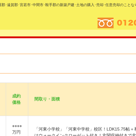
糟屋郡･遠賀郡･宮若市･中間市･鞍手郡の新築戸建･土地の購入･売却･任意売却のこと
成約
間取り・面積
価格
※※※※
「河東小学校」「河東中学校」校区！LDK15.75帖＋
万円
はウォークインクローゼット付き！玄関収納付きで玄