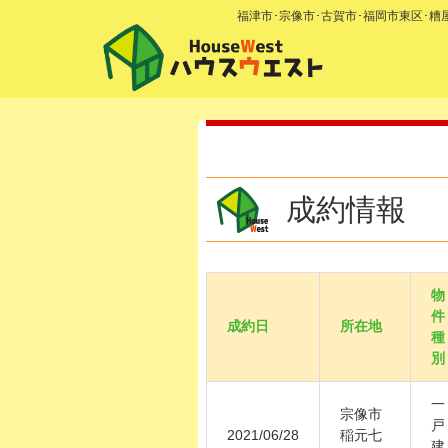
福津市･宗像市･古賀市･福岡市東区･
成約情報
物
件
成約日
所在地
種
別
一
宗像市
戸
2021/06/28
稲元七
建