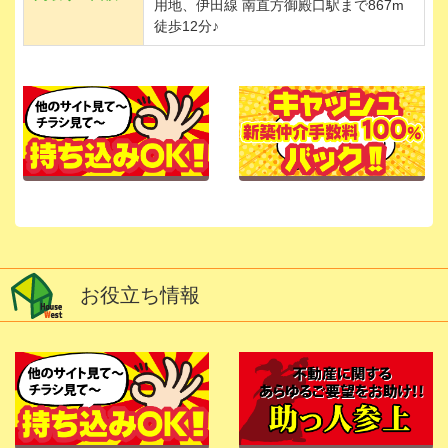
用地、伊田線 南直方御殿口駅まで867m
徒歩12分♪
お役立ち情報