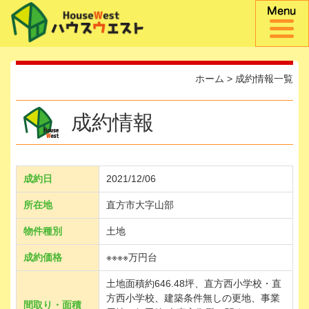
ホーム
>
成約情報一覧
成約情報
成約日
2021/12/06
所在地
直方市大字山部
物件種別
土地
成約価格
※※※※万円台
土地面積約646.48坪、直方西小学校・直
方西小学校、建築条件無しの更地、事業
間取り・面積