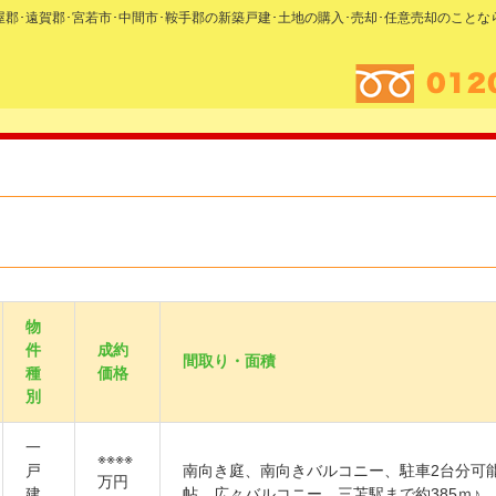
糟屋郡･遠賀郡･宮若市･中間市･鞍手郡の新築戸建･土地の購入･売却･任意売却のこと
物
件
成約
間取り・面積
種
価格
別
一
※※※※
戸
南向き庭、南向きバルコニー、駐車2台分可能
万円
建
帖、広々バルコニー、三苫駅まで約385ｍ♪