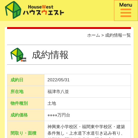
ホーム
>
成約情報一覧
成約情報
成約日
2022/05/31
所在地
福津市八並
物件種別
土地
成約価格
※※※※万円台
神興東小学校区・福間東中学校区・建築
間取り・面積
条件無し・上水道下水道引き込み有り、