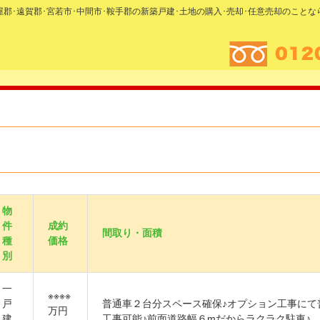
糟屋郡･遠賀郡･宮若市･中間市･鞍手郡の新築戸建･土地の購入･売却･任意売却のこと
物
件
成約
間取り・面積
種
価格
別
一
※※※※
戸
普通車２台分スペース確保♪オプション工事にて
万円
建
工事可能♪前面道路幅６mだからラクラク駐車♪