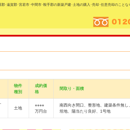
糟屋郡･遠賀郡･宮若市･中間市･鞍手郡の新築戸建･土地の購入･売却･任意売却のこと
物件
成約価
間取り・面積
種別
格
丁
※※※※
南西向き間口、整形地、建築条件無し
土地
万円台
坦地、陽当たり良好、1号地