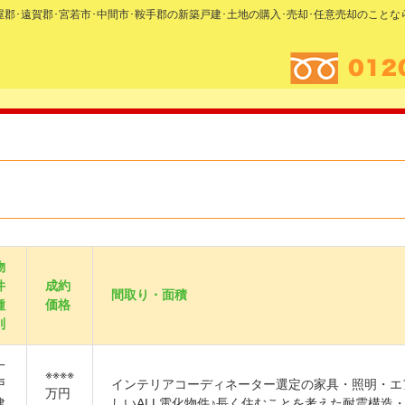
糟屋郡･遠賀郡･宮若市･中間市･鞍手郡の新築戸建･土地の購入･売却･任意売却のこと
物
件
成約
間取り・面積
種
価格
別
一
※※※※
戸
インテリアコーディネーター選定の家具・照明・エ
万円
建
しいALL電化物件♪長く住むことを考えた耐震構造・