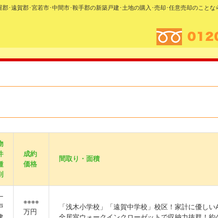
糟屋郡･遠賀郡･宮若市･中間市･鞍手郡の新築戸建･土地の購入･売却･任意売却のこと
物
件
成約
間取り・面積
種
価格
別
一
※※※※
戸
「浅木小学校」「遠賀中学校」校区！家計に優しいA
万円
建
全居室ウォークインクローゼットで収納力抜群！約4