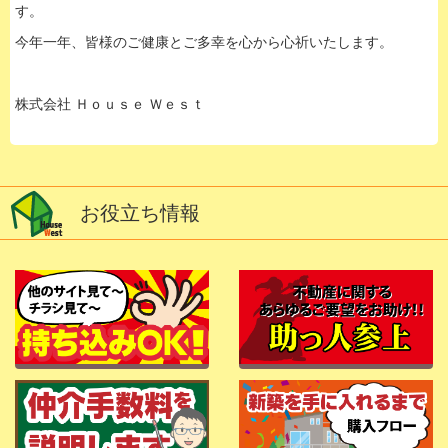
す。
今年一年、皆様のご健康とご多幸を心から心祈いたします。
株式会社 Ｈｏｕｓｅ Ｗｅｓｔ
お役立ち情報