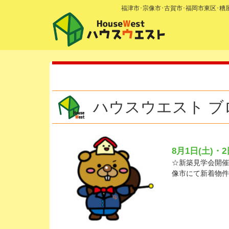
福津市･宗像市･古賀市･福岡市東区･
ハウスウエスト ブ
8月1日(土)・
☆新築見学会開催の
像市にて新着物件