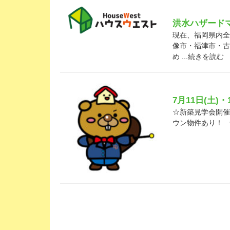
洪水ハザード
現在、福岡県内全
像市・福津市・古
め ...続きを読む
7月11日(土)
☆新築見学会開催の
ウン物件あり！ 