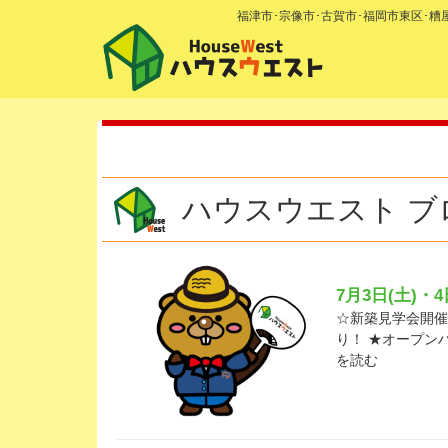
福津市･宗像市･古賀市･福岡市東区･
ハウスウエスト ブ
7月3日(土)・
☆新築見学会開催の
り！ ★オープン
を読む