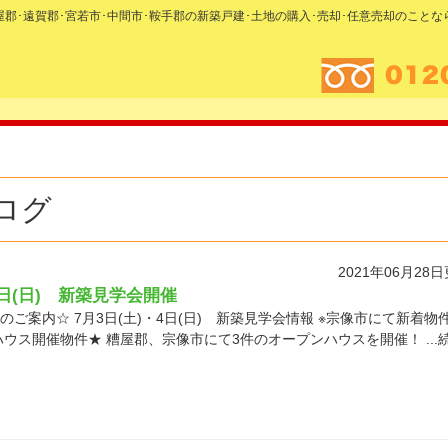
糟屋郡･遠賀郡･宮若市･中間市･鞍手郡の新築戸建･土地の購入･売却･任意売却のこと
ログ
2021年06月28
4日(日) 新築見学会開催
ご案内☆ 7月3日(土)・4日(日) 新築見学会情報 ※宗像市にて新着物
ハウス開催物件★ 糟屋郡、宗像市にて3件のオープンハウスを開催！ ...