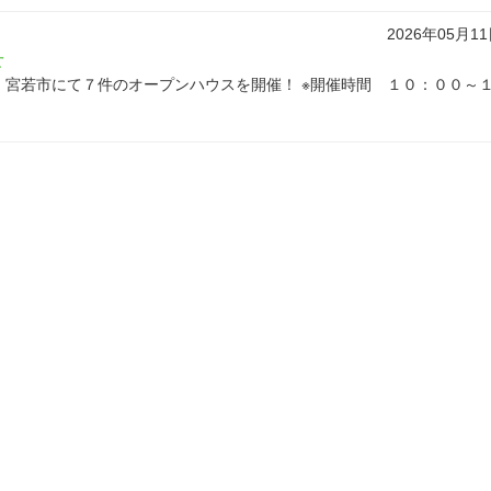
2026年05月1
せ
塚市、宮若市にて７件のオープンハウスを開催！ ※開催時間 １０：００～