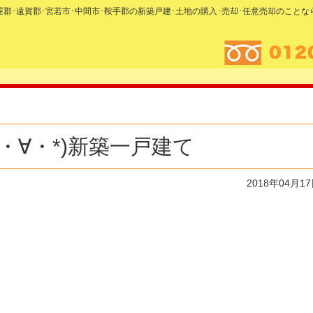
糟屋郡･遠賀郡･宮若市･中間市･鞍手郡の新築戸建･土地の購入･売却･任意売却のこと
・∀・*)新築一戸建て
2018年04月1