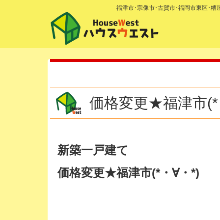
福津市･宗像市･古賀市･福岡市東区･
価格変更★福津市(*
新築一戸建て
価格変更★福津市
(*・∀・*)