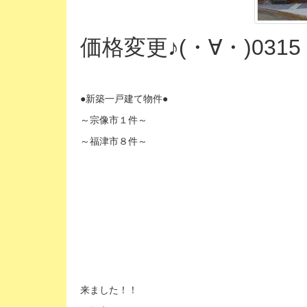
価格変更♪(・∀・)0315
●新築一戸建て物件●
～宗像市１件～
～福津市８件～
来ました！！