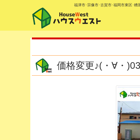
福津市･宗像市･古賀市･福岡市東区･
価格変更♪(・∀・)03