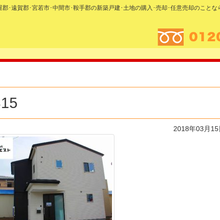
糟屋郡･遠賀郡･宮若市･中間市･鞍手郡の新築戸建･土地の購入･売却･任意売却のこと
15
2018年03月1