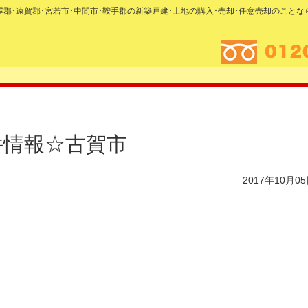
糟屋郡･遠賀郡･宮若市･中間市･鞍手郡の新築戸建･土地の購入･売却･任意売却のこと
件情報☆古賀市
2017年10月0