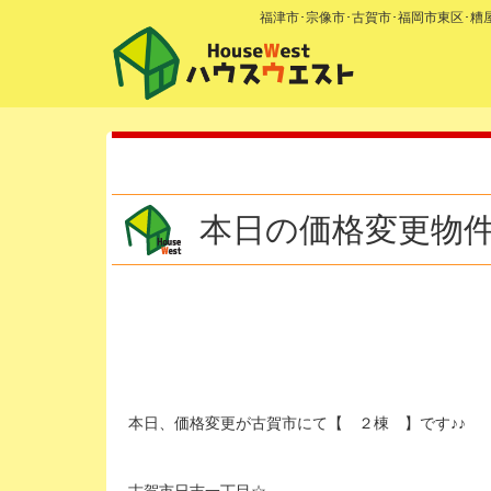
福津市･宗像市･古賀市･福岡市東区･
本日の価格変更物
本日、価格変更が古賀市にて【 ２棟 】です♪♪