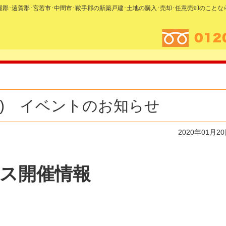
糟屋郡･遠賀郡･宮若市･中間市･鞍手郡の新築戸建･土地の購入･売却･任意売却のこと
日(日) イベントのお知らせ
2020年01月2
ス開催情報