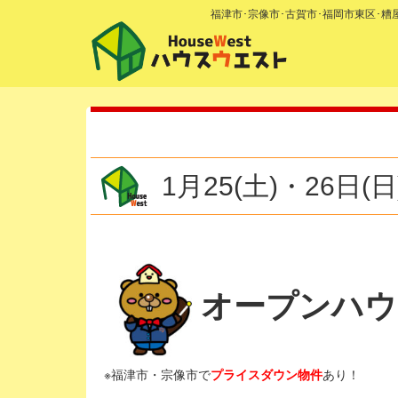
福津市･宗像市･古賀市･福岡市東区･
1月25(土)・26
オープンハウ
※福津市・宗像市で
プライスダウン物件
あり！