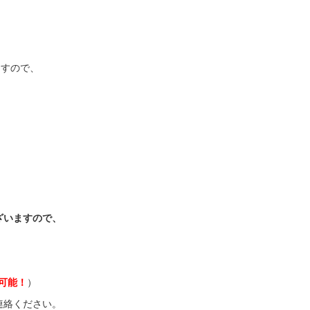
）
ますので、
）
ざいますので、
応可能！
）
連絡ください。