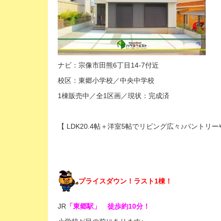
ナビ：宗像市田熊6丁目14-7付近
校区：東郷小学校／中央中学校
1棟販売中／全1区画／現状：完成済
【 LDK20.4帖＋洋室5帖でリビング広々♪パントリ
プライスダウン！ラスト1棟！
JR
「東郷駅」 徒歩約10分！