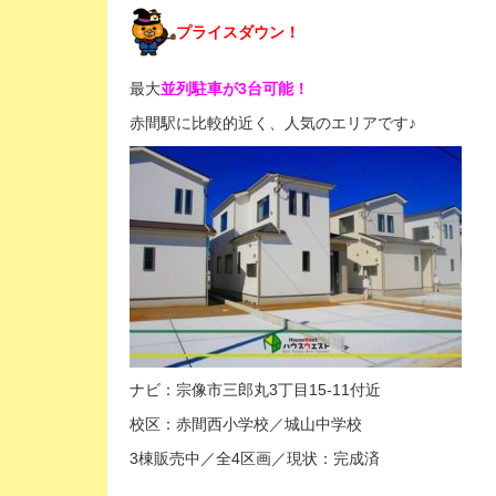
プライスダウン！
最大
並列駐車が3台可能！
赤間駅に比較的近く、人気のエリアです♪
ナビ：宗像市三郎丸3丁目15-11付近
校区：赤間西小学校／城山中学校
3棟販売中／全4区画／現状：完成済