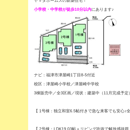
ヤマダホームズの新築住宅！
小学校・中学校が徒歩10分以内
にあります♪
ナビ：福津市津屋崎1丁目8-5付近
校区：津屋崎小学校／津屋崎中学校
3棟販売中／全3区画／現状：建築中（11月完成予定
【 1号棟：独立和室6.5帖付きで急な来客でも安心♪
【 2号棟：LDK19.03帖＋リビング吹抜で解放感