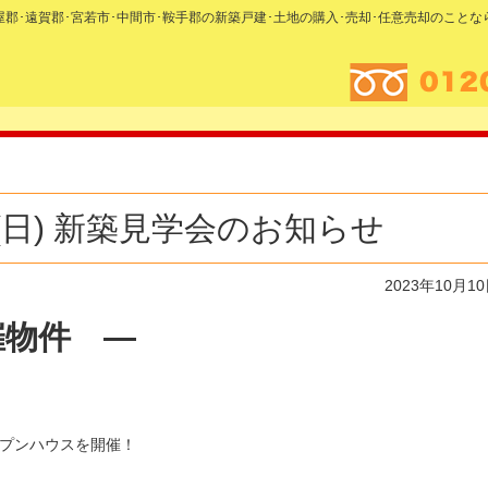
糟屋郡･遠賀郡･宮若市･中間市･鞍手郡の新築戸建･土地の購入･売却･任意売却のこと
5日(日) 新築見学会のお知らせ
2023年10月1
催物件
—
ープンハウスを開催！