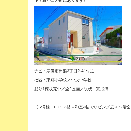
小学校が目の前にあります♪
ナビ：宗像市田熊3丁目2-41付近
校区：東郷小学校／中央中学校
残り1棟販売中／全2区画／現状：完成済
【 2号棟：LDK18帖＋和室4帖でリビング広々♪2階