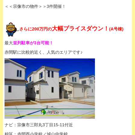
＜＜宗像市の物件＞＞3件開催！
大幅プライスダウン！
さらに200万円の
(A号棟)
最大
並列駐車が3台可能！
赤間駅に比較的近く、人気のエリアです♪
ナビ：宗像市三郎丸3丁目15-11付近
校区：赤間西小学校／城山中学校