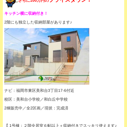
さらに100万円の
キッチン横に収納付き！
2階にも独立した収納部屋があります♪
ナビ：福岡市東区美和台3丁目17-6付近
校区：美和台小学校／和白丘中学校
2棟販売中／全2区画／現状：完成済
【 1号棟：２階全居室６帖以上＋収納付きでスッキリ使えます♪