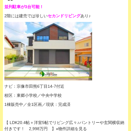
並列駐車が3台可能！
2階には建売では珍しい
セカンドリビング
あり♪
ナビ：宗像市田熊6丁目14-7付近
校区：東郷小学校／中央中学校
1棟販売中／全1区画／現状：完成済
【 LDK20.4帖＋洋室5帖でリビング広々♪パントリーや玄関横収納
付きです！ 2,998万円 】※物件詳細を見る