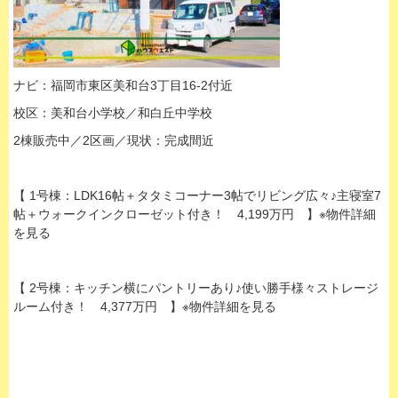
ナビ：福岡市東区美和台3丁目16-2付近
校区：美和台小学校／和白丘中学校
2棟販売中／2区画／現状：完成間近
【 1号棟：LDK16帖＋タタミコーナー3帖でリビング広々♪主寝室7
帖＋ウォークインクローゼット付き！ 4,199万円 】※物件詳細
を見る
【 2号棟：キッチン横にパントリーあり♪使い勝手様々ストレージ
ルーム付き！ 4,377万円 】※物件詳細を見る