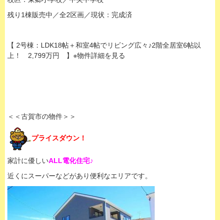
残り1棟販売中／全2区画／現状：完成済
【 2号棟：LDK18帖＋和室4帖でリビング広々♪2階全居室6帖以
上！ 2,799万円 】※物件詳細を見る
＜＜古賀市の物件＞＞
プライスダウン！
家計に優しい
ALL電化住宅♪
近くにスーパーなどがあり便利なエリアです。