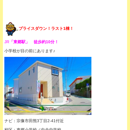
プライスダウン！ラスト1棟！
JR
「東郷駅」 徒歩約10分！
小学校が目の前にあります♪
ナビ：宗像市田熊3丁目2-41付近
校区：東郷小学校／中央中学校