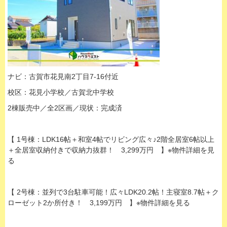
ナビ：古賀市花見南2丁目7-16付近
校区：花見小学校／古賀北中学校
2棟販売中／全2区画／現状：完成済
【 1号棟：LDK16帖＋和室4帖でリビング広々♪2階全居室6帖以上
＋全居室収納付きで収納力抜群！ 3,299万円 】※物件詳細を見
る
【 2号棟：並列で3台駐車可能！広々LDK20.2帖！主寝室8.7帖＋ク
ローゼット2か所付き！ 3,199万円 】※物件詳細を見る