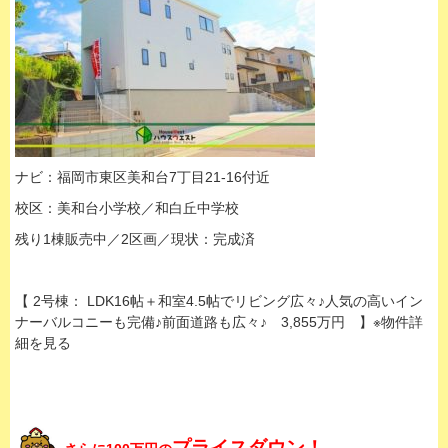
ナビ：福岡市東区美和台7丁目21-16付近
校区：美和台小学校／和白丘中学校
残り1棟販売中／2区画／現状：完成済
【 2号棟： LDK16帖＋和室4.5帖でリビング広々♪人気の高いイン
ナーバルコニーも完備♪前面道路も広々♪ 3,855万円 】※物件詳
細を見る
プライスダウン！