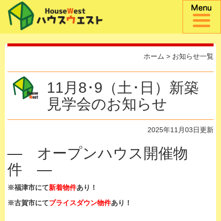
ホーム
>
お知らせ一覧
11月8･9（土･日）新築
見学会のお知らせ
2025年11月03日更新
— オープンハウス開催物
件 —
※福津市にて
新着物件
あり！
※古賀市にて
プライスダウン物件
あり！