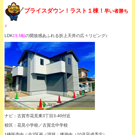
プライスダウン！ラスト１棟！
早い者勝ち
♪
LDK
19.5帖
の開放感あふれる折上天井の広々リビング♪
ナビ：古賀市花見東3丁目3-40付近
校区：花見小学校／古賀北中学校
1棟販売中／全2区画／現状：建築中（10月完成予定）