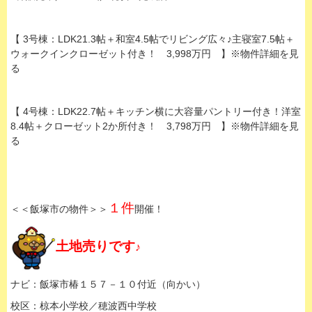
【 3号棟：LDK21.3帖＋和室4.5帖でリビング広々♪主寝室7.5帖＋
ウォークインクローゼット付き！ 3,998万円 】※物件詳細を見
る
【 4号棟：LDK22.7帖＋キッチン横に大容量パントリー付き！洋室
8.4帖＋クローゼット2か所付き！ 3,798万円 】※物件詳細を見
る
１件
＜＜飯塚市の物件＞＞
開催！
土地売りです
♪
ナビ：飯塚市椿１５７－１０付近（向かい）
校区：椋本小学校／穂波西中学校