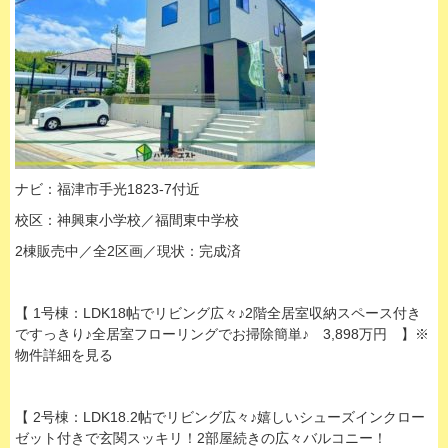
ナビ：福津市手光1823-7付近
校区：神興東小学校／福間東中学校
2棟販売中／全2区画／現状：
完成済
【 1号棟：LDK18帖でリビング広々♪2階全居室収納スペース付き
ですっきり♪全居室フローリングでお掃除簡単♪ 3,898万円 】※
物件詳細を見る
【 2号棟：LDK18.2帖でリビング広々♪嬉しいシューズインクロー
ゼット付きで玄関スッキリ！2部屋続きの広々バルコニー！