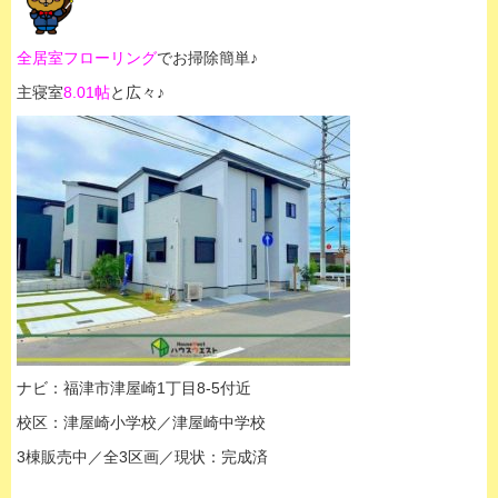
全居室フローリング
でお掃除簡単♪
主寝室
8.01帖
と広々♪
ナビ：福津市津屋崎1丁目8-5付近
校区：津屋崎小学校／津屋崎中学校
3棟販売中／全3区画／現状：完成済