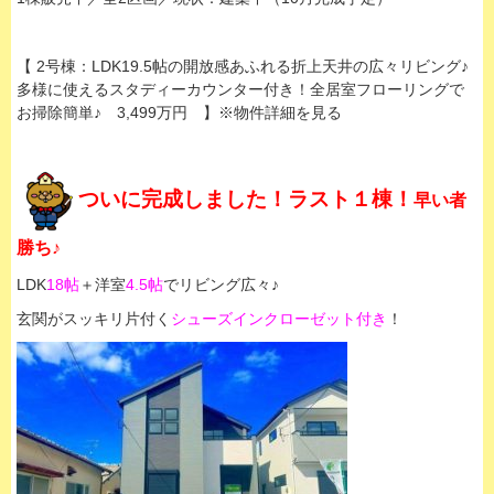
【 2号棟：LDK19.5帖の開放感あふれる折上天井の広々リビング♪
多様に使えるスタディーカウンター付き！全居室フローリングで
お掃除簡単♪ 3,499万円 】※物件詳細を見る
ついに完成しました！ラスト１棟！
早い者
勝ち♪
LDK
18帖
＋洋室
4.5帖
でリビング広々♪
玄関がスッキリ片付く
シューズインクローゼット付き
！