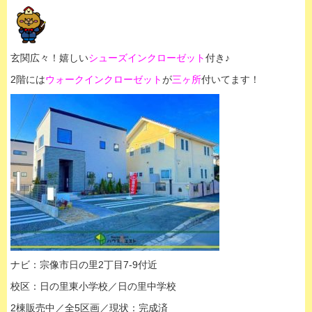
玄関広々！嬉しい
シューズインクローゼット
付き♪
2階には
ウォークインクローゼット
が
三ヶ所
付いてます！
ナビ：宗像市日の里2丁目7-9付近
校区：日の里東小学校／日の里中学校
2棟販売中／全5区画／現状：完成済