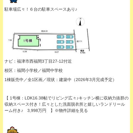
駐車場広々！６台の駐車スペースあり♪
ナビ：福津市西福間3丁目27-12付近
校区：福間小学校／福間中学校
1棟販売中／全1区画／現状：建築中（2026年3月完成予定）
【 1号棟：LDK16.38帖でリビング広々♪キッチン横に収納力抜群の
収納スペース付き！広々とした洗面脱衣所と嬉しいランドリール
ーム付き♪ 3,998万円 】※物件詳細を見る