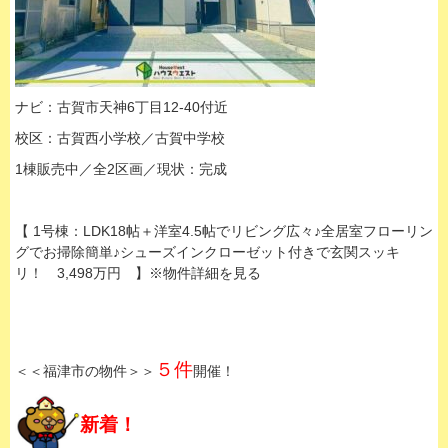
ナビ：古賀市天神6丁目12-40付近
校区：古賀西小学校／古賀中学校
1棟販売中／全2区画／現状：完成
【 1号棟：LDK18帖＋洋室4.5帖でリビング広々♪全居室フローリン
グでお掃除簡単♪シューズインクローゼット付きで玄関スッキ
リ！ 3,498万円 】※物件詳細を見る
５件
＜＜福津市の物件＞＞
開催！
新着！