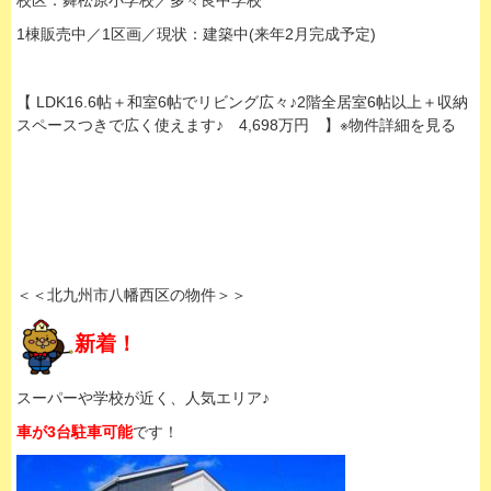
校区：舞松原小学校／多々良中学校
1棟販売中／1区画／現状：建築中(来年2月完成予定)
【 LDK16.6帖＋和室6帖でリビング広々♪2階全居室6帖以上＋収納
スペースつきで広く使えます♪ 4,698万円 】※物件詳細を見る
＜＜北九州市八幡西区の物件＞＞
新着！
スーパーや学校が近く、人気エリア♪
車が3台駐車可能
です！