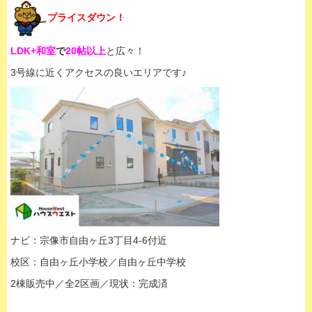
プライスダウン！
LDK+和室
で
20帖以上
と広々！
3号線に近くアクセスの良いエリアです♪
ナビ：宗像市自由ヶ丘3丁目4-6付近
校区：自由ヶ丘小学校／自由ヶ丘中学校
2棟販売中／全2区画／現状：完成済