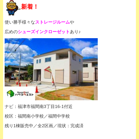
新着！
使い勝手様々な
ストレージルーム
や
広めの
シューズインクローゼット
あり♪
ナビ：福津市福間南3丁目16-1付近
校区：福間南小学校／福間中学校
残り1棟販売中／全2区画／現状：完成済