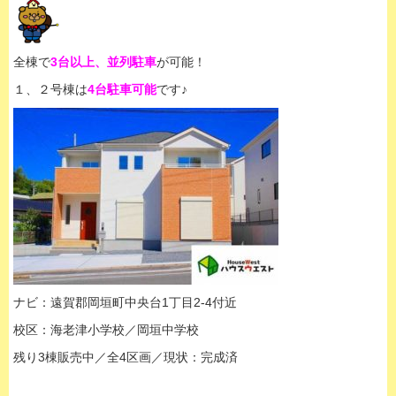
全棟で
3台以上、並列駐車
が可能！
１、２号棟は
4台駐車可能
です♪
ナビ：遠賀郡岡垣町中央台1丁目2-4付近
校区：海老津小学校／岡垣中学校
残り3棟販売中／全4区画／現状：完成済