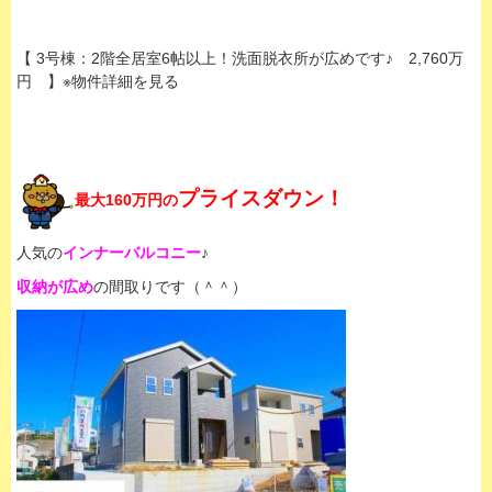
【 3号棟：2階全居室6帖以上！洗面脱衣所が広めです♪ 2,760万
円 】※物件詳細を見る
プライスダウン！
最大160万円の
人気の
インナーバルコニー
♪
収納が広め
の間取りです（＾＾）