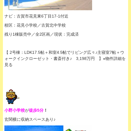
ナビ：古賀市花見東6丁目17-1付近
校区：花見小学校／古賀北中学校
残り1棟販売中／全2区画／現状：完成済
【 2号棟：LDK17.5帖＋和室4.5帖でリビング広々♪主寝室7帖＋ウ
ォークインクローゼット・書斎付き♪ 3,198万円 】※物件詳細を
見る
小野小学校
が
徒歩5分
！
玄関横に収納スペースあり♪