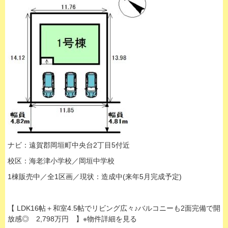
ナビ：遠賀郡岡垣町中央台2丁目5付近
校区：海老津小学校／岡垣中学校
1棟販売中／全1区画／現状：造成中(来年5月完成予定)
【 LDK16帖＋和室4.5帖でリビング広々♪バルコニーも2面完備で開
放感◎ 2,798万円 】※物件詳細を見る