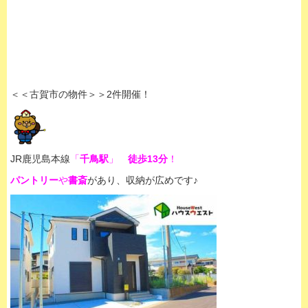
＜＜古賀市の物件＞＞2件開催！
JR鹿児島本線
「
千鳥駅
」
徒歩13分
！
パントリー
や
書斎
があり、収納が広めです♪