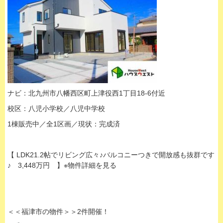
ナビ：北九州市八幡西区町上津役西1丁目18-6付近
校区：八児小学校／八児中学校
1棟販売中／全1区画／現状：完成済
【 LDK21.2帖でリビング広々♪バルコニーつきで開放感も抜群です
♪ 3,448万円 】※物件詳細を見る
＜＜福津市の物件＞＞2件開催！