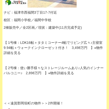
ナビ：福津市西福間3丁目17-7付近
校区：福間小学校／福間中学校
2棟販売中／全2区画／現状：建築中(11月完成予定)
【 1号棟：LDK16帖＋タタミコーナー4帖でリビング広々♪主寝室
9.94帖＋ウォークインクローゼット付き！ 3,498万円 】※物件
詳細を見る
【 2号棟：使い勝手様々なストレージルームあり♪人気のインナー
バルコニー♪ 2,898万円 】※物件詳細を見る
＜＜遠賀郡岡垣町の物件＞＞2件開催！