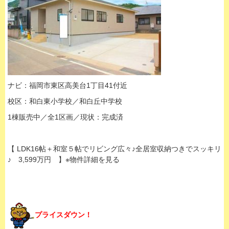
ナビ：福岡市東区高美台1丁目41付近
校区：和白東小学校／和白丘中学校
1棟販売中／全1区画／現状：完成済
【 LDK16帖＋和室５帖でリビング広々♪全居室収納つきでスッキリ
♪ 3,599万円 】※物件詳細を見る
プライスダウン！