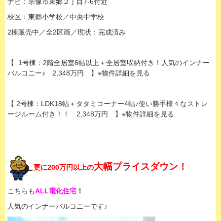
ナビ：宗像市東郷２丁目7-6付近
校区：東郷小学校／中央中学校
2棟販売中／全2区画／現状：完成済み
【
1号棟：2階全居室6帖以上＋全居室収納付き！人気のインナー
バルコニー♪ 2,348万円 】※物件詳細を見る
【 2号棟：LDK18帖＋タタミコーナー4帖♪使い勝手様々なストレ
ージルーム付き！！ 2,348万円 】※物件詳細を見る
大幅プライスダウン！
更に200万円以上の
こちらも
ALL電化住宅
！
人気のインナーバルコニーです♪