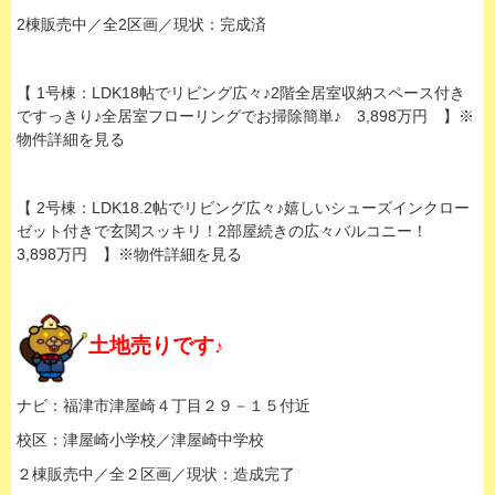
2棟販売中／全2区画／現状：
完成済
【 1号棟：LDK18帖でリビング広々♪2階全居室収納スペース付き
ですっきり♪全居室フローリングでお掃除簡単♪ 3,898万円 】※
物件詳細を見る
【 2号棟：LDK18.2帖でリビング広々♪嬉しいシューズインクロー
ゼット付きで玄関スッキリ！2部屋続きの広々バルコニー！
3,898万円 】※物件詳細を見る
土地売りです
♪
ナビ：福津市津屋崎４丁目２９－１５付近
校区：津屋崎小学校／津屋崎中学校
２棟販売中／全２区画／現状：造成完了