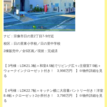
ナビ：宗像市日の里2丁目7-9付近
校区：日の里東小学校／日の里中学校
2棟販売中／全5区画／現状：完成済
【 3号棟：LDK21.3帖＋和室4.5帖でリビング広々♪主寝室7.5帖＋
ウォークインクローゼット付き！ 3,998万円 】※物件詳細を見
る
【 4号棟：LDK22.7帖＋キッチン横に大容量パントリー付き！洋室
8.4帖＋クローゼット2か所付き！ 3,798万円 】※物件詳細を見
る