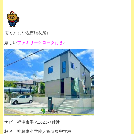
広々とした洗面脱衣所♪
嬉しい
ファミリークローク付き
♪
ナビ：福津市手光1823-7付近
校区：神興東小学校／福間東中学校