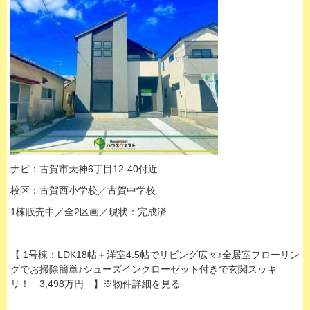
ナビ：古賀市天神6丁目12-40付近
校区：古賀西小学校／古賀中学校
1棟販売中／全2区画／現状：完成済
【 1号棟：LDK18帖＋洋室4.5帖でリビング広々♪全居室フローリン
グでお掃除簡単♪シューズインクローゼット付きで玄関スッキ
リ！ 3,498万円 】※物件詳細を見る