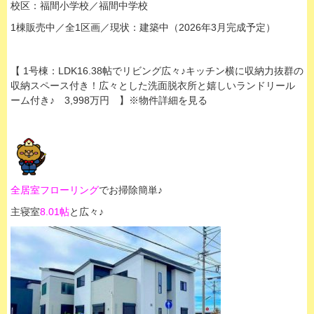
校区：福間小学校／福間中学校
1棟販売中／全1区画／現状：建築中（2026年3月完成予定）
【 1号棟：LDK16.38帖でリビング広々♪キッチン横に収納力抜群の
収納スペース付き！広々とした洗面脱衣所と嬉しいランドリール
ーム付き♪ 3,998万円 】※物件詳細を見る
全居室フローリング
でお掃除簡単♪
主寝室
8.01帖
と広々♪