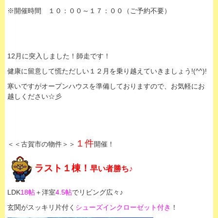
※開催時間 １０：００～１７：００（ご予約不要）
12月に突入しました！師走です！
健康に留意して慌ただしい１２月を乗り越えていきましょう!(^^)!
寒いですがオープンハウスを準備しておりますので、お気軽にお
越しください☆彡
１件
＜＜古賀市の物件＞＞
開催！
ラスト１棟！
早い者勝ち♪
LDK
18帖
＋洋室
4.5帖
でリビング広々♪
玄関がスッキリ片付く
シューズインクローゼット付き
！