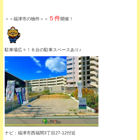
５件
＜＜福津市の物件＞＞
開催！
駐車場広々！６台の駐車スペースあり♪
ナビ：福津市西福間3丁目27-12付近