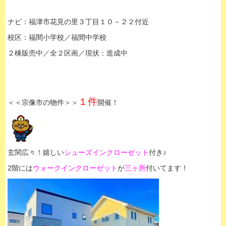
ナビ：福津市花見の里３丁目１０－２２付近
校区：福間小学校／福間中学校
２棟販売中／全２区画／現状：造成中
１件
＜＜宗像市の物件＞＞
開催！
玄関広々！嬉しい
シューズインクローゼット
付き♪
2階には
ウォークインクローゼット
が
三ヶ所
付いてます！