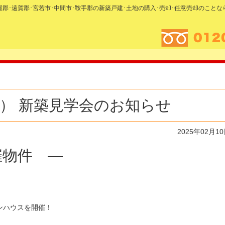
糟屋郡･遠賀郡･宮若市･中間市･鞍手郡の新築戸建･土地の購入･売却･任意売却のこと
･日） 新築見学会のお知らせ
2025年02月1
催物件 —
！
ンハウスを開催！
）