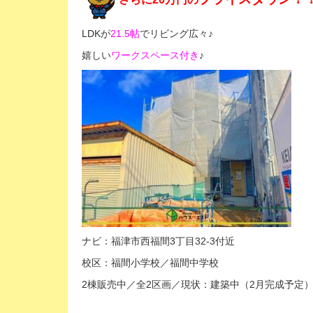
LDKが
21.5帖
でリビング広々♪
嬉しい
ワークスペース付き
♪
ナビ：福津市西福間3丁目32-3付近
校区：福間小学校／福間中学校
2棟販売中／全2区画／現状：
建築中（2月完成予定