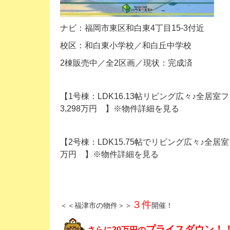
ナビ：福岡市東区和白東4丁目15-3付近
校区：和白東小学校／和白丘中学校
2棟販売中／全2区画／現状：完成済
【1号棟：LDK16.13帖リビング広々♪全居
3,298万円 】※物件詳細を見る
【2号棟：LDK15.75帖でリビング広々♪全
万円 】※物件詳細を見る
３件
＜＜福津市の物件＞＞
開催！
プライスダウン！！
さらに20万円の