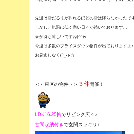
先週は雪だるまが作れるほどの雪は降らなかったですね(
しかし、気温は低く寒い日々が続いております…
春が待ち遠しいですね(^^)v
今週は多数のプライスダウン物件が出ておりますよ♪
お見逃しなく(^_-)-☆
３件
＜＜東区の物件＞＞
開催！
LDK16.25帖
でリビング広々♪
玄関収納付き
で玄関スッキリ♪