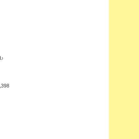
d♪
398