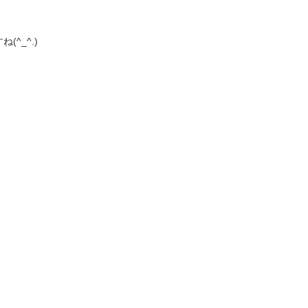
^_^.)