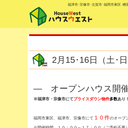
福津市･宗像市･古賀市･福岡市東区･
2月15･16日（土
— オープンハウス開
※福津市・宗像市にて
プライスダウン物件
多数
あり
１０件
福岡市東区、福津市、宗像市にて
のオープ
※開催時間 １０：００～１７：００（ご予約不要