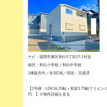
ナビ：福岡市東区和白5丁目27-1付近
校区：和白小学校／和白中学校
1棟販売中／全3区画／現状：完成済
【2号棟：LDK16.25帖＋和室3.75帖でリビ
円 】※物件詳細を見る