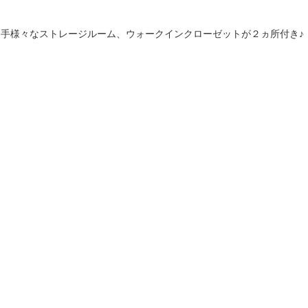
使い勝手様々なストレージルーム、ウォークインクローゼットが２ヵ所付き