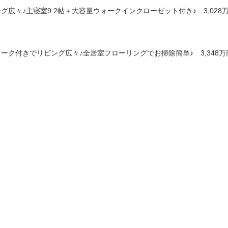
ング広々♪主寝室9.2帖＋大容量ウォークインクローゼット付き♪ 3,028
クローク付きでリビング広々♪全居室フローリングでお掃除簡単♪ 3,348