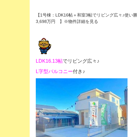
【1号棟：LDK16帖＋和室3帖でリビング広々♪
3,698万円 】※物件詳細を見る
LDK16.13帖
でリビング広々♪
L字型バルコニー
付き♪