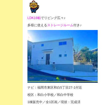
LDK16帖
でリビング広々♪
多様に使える
ストレージルーム
付き♪
ナビ：福岡市東区和白5丁目27-1付近
校区：和白小学校／和白中学校
1棟販売中／全1区画／現状：完成済